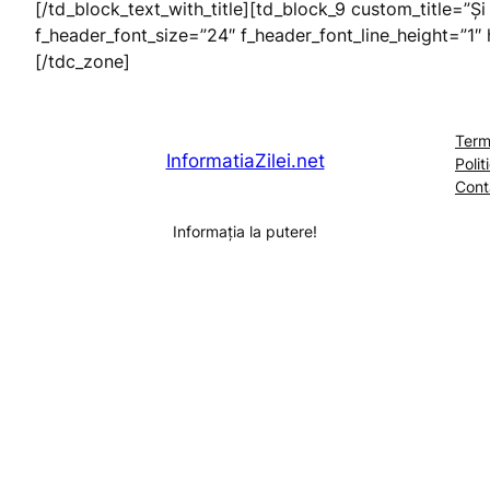
[/td_block_text_with_title][td_block_9 custom_title=”Ș
f_header_font_size=”24″ f_header_font_line_height=”1″
[/tdc_zone]
Terme
InformatiaZilei.net
Polit
Cont
Informația la putere!