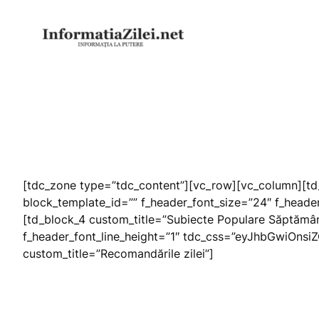
Sari
la
conținut
[tdc_zone type=”tdc_content”][vc_row][vc_column][td_
block_template_id=”” f_header_font_size=”24″ f_heade
[td_block_4 custom_title=”Subiecte Populare Săptămâ
f_header_font_line_height=”1″ tdc_css=”eyJhbGwiOnsiZ
custom_title=”Recomandările zilei”]