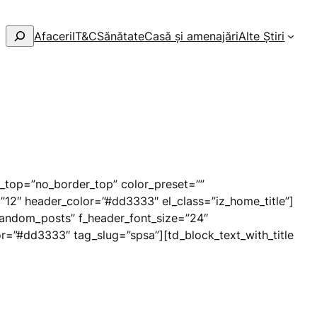
Afaceri
IT&C
Sănătate
Casă și amenajări
Alte Știri
r_top=”no_border_top” color_preset=””
”12″ header_color=”#dd3333″ el_class=”iz_home_title”]
random_posts” f_header_font_size=”24″
r=”#dd3333″ tag_slug=”spsa”][td_block_text_with_title