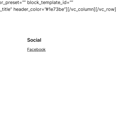
lor_preset=”” block_template_id=””
_title” header_color=”#1e73be”][/vc_column][/vc_row]
Social
Facebook