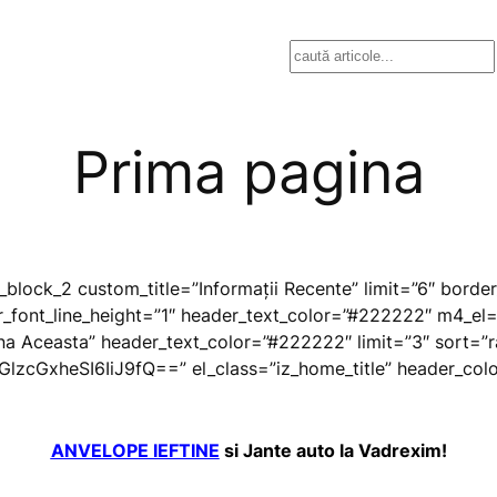
Search
Prima pagina
block_2 custom_title=”Informaţii Recente” limit=”6″ borde
r_font_line_height=”1″ header_text_color=”#222222″ m4_el=
na Aceasta” header_text_color=”#222222″ limit=”3″ sort=”
GlzcGxheSI6IiJ9fQ==” el_class=”iz_home_title” header_colo
ANVELOPE IEFTINE
si Jante auto la Vadrexim!