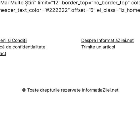
i Mai Multe Știri” limit=”12″ border_top=”no_border_top” co
 header_text_color=”#222222″ offset=”6″ el_class=”iz_home
ni și Condiții
Despre InformatiaZilei.net
ică de confidențialitate
Trimite un articol
act
© Toate drepturile rezervate InformatiaZilei.net