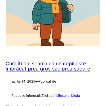
Cum îți dai seama că un copil este
îmbrăcat prea gros sau prea subțire
aprilie 14, 2025
—
Publicat de
Redactie InformatiaZilei.net
în
Lifestyle
, 
Moda