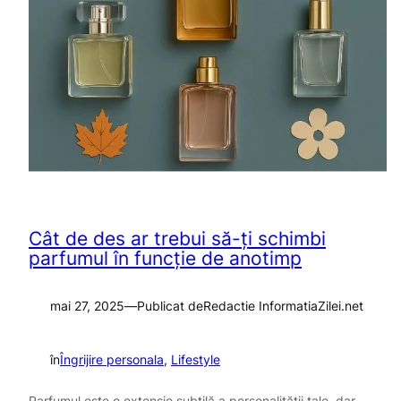
Cât de des ar trebui să-ți schimbi
parfumul în funcție de anotimp
mai 27, 2025
—
Publicat de
Redactie InformatiaZilei.net
în
Îngrijire personala
, 
Lifestyle
Parfumul este o extensie subtilă a personalității tale, dar