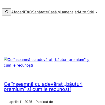
Afaceri
IT&C
Sănătate
Casă și amenajări
Alte Știri
Ce înseamnă cu adevărat „băuturi
premium” și cum le recunoști
aprilie 11, 2025
—
Publicat de