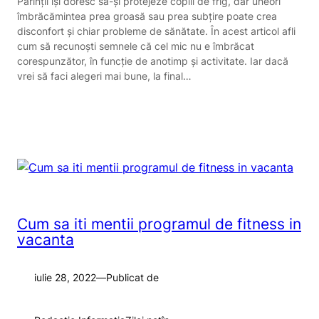
Părinții își doresc să-și protejeze copiii de frig, dar uneori
îmbrăcămintea prea groasă sau prea subțire poate crea
disconfort și chiar probleme de sănătate. În acest articol afli
cum să recunoști semnele că cel mic nu e îmbrăcat
corespunzător, în funcție de anotimp și activitate. Iar dacă
vrei să faci alegeri mai bune, la final…
Cum sa iti mentii programul de fitness in
vacanta
iulie 28, 2022
—
Publicat de