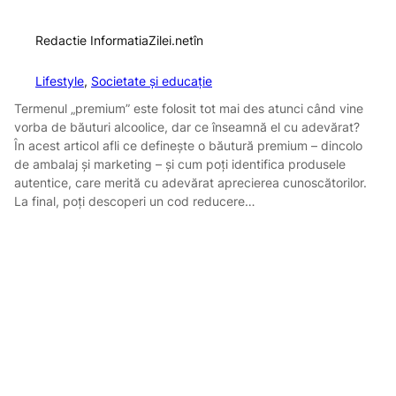
Redactie InformatiaZilei.net
în
Lifestyle
, 
Societate și educație
Termenul „premium” este folosit tot mai des atunci când vine
vorba de băuturi alcoolice, dar ce înseamnă el cu adevărat?
În acest articol afli ce definește o băutură premium – dincolo
de ambalaj și marketing – și cum poți identifica produsele
autentice, care merită cu adevărat aprecierea cunoscătorilor.
La final, poți descoperi un cod reducere…