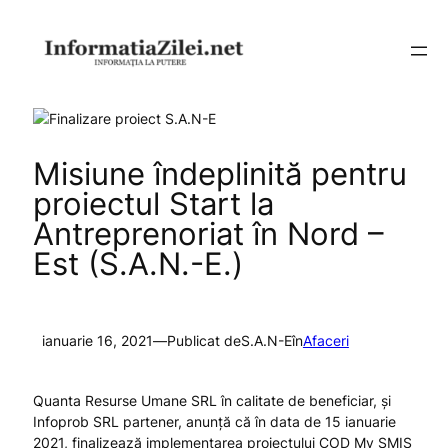
Sari
la
conținut
Misiune îndeplinită pentru
proiectul Start la
Antreprenoriat în Nord –
Est (S.A.N.-E.)
ianuarie 16, 2021
—
Publicat de
S.A.N-E
în
Afaceri
Quanta Resurse Umane SRL în calitate de beneficiar, și
Infoprob SRL partener, anunță că în data de 15 ianuarie
2021, finalizează implementarea proiectului COD My SMIS