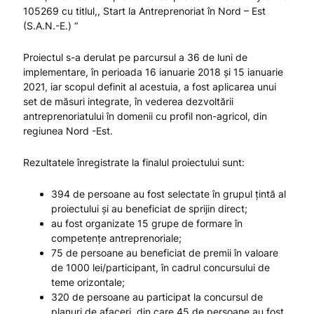
105269 cu titlul,, Start la Antreprenoriat în Nord – Est
(S.A.N.-E.) “
Proiectul s-a derulat pe parcursul a 36 de luni de
implementare, în perioada 16 ianuarie 2018 și 15 ianuarie
2021, iar scopul definit al acestuia, a fost aplicarea unui
set de măsuri integrate, în vederea dezvoltării
antreprenoriatului în domenii cu profil non-agricol, din
regiunea Nord -Est.
Rezultatele înregistrate la finalul proiectului sunt:
394 de persoane au fost selectate în grupul țintă al
proiectului și au beneficiat de sprijin direct;
au fost organizate 15 grupe de formare în
competențe antreprenoriale;
75 de persoane au beneficiat de premii în valoare
de 1000 lei/participant, în cadrul concursului de
teme orizontale;
320 de persoane au participat la concursul de
planuri de afaceri, din care 45 de persoane au fost