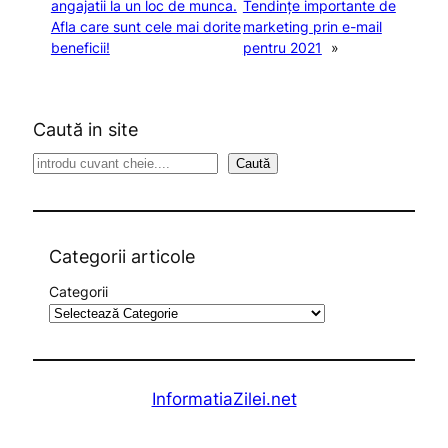
angajatii la un loc de munca.
Tendințe importante de
Afla care sunt cele mai dorite
marketing prin e-mail
beneficii!
pentru 2021
»
Caută in site
S
Caută
e
a
r
c
Categorii articole
h
Categorii
InformatiaZilei.net