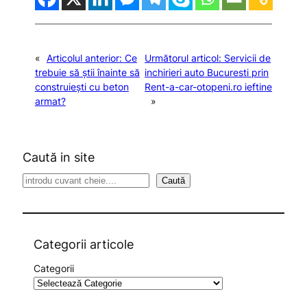
«
Articolul anterior:
Ce
Următorul articol:
Servicii de
trebuie să știi înainte să
inchirieri auto Bucuresti prin
construiești cu beton
Rent-a-car-otopeni.ro ieftine
armat?
»
Caută in site
S
Caută
e
a
r
c
Categorii articole
h
Categorii