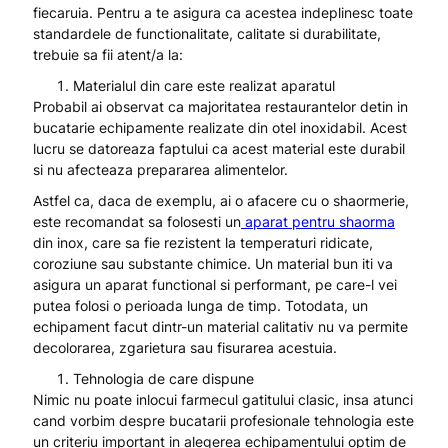
fiecaruia. Pentru a te asigura ca acestea indeplinesc toate
standardele de functionalitate, calitate si durabilitate,
trebuie sa fii atent/a la:
Materialul din care este realizat aparatul
Probabil ai observat ca majoritatea restaurantelor detin in
bucatarie echipamente realizate din otel inoxidabil. Acest
lucru se datoreaza faptului ca acest material este durabil
si nu afecteaza prepararea alimentelor.
Astfel ca, daca de exemplu, ai o afacere cu o shaormerie,
este recomandat sa folosesti un
aparat pentru shaorma
din inox, care sa fie rezistent la temperaturi ridicate,
coroziune sau substante chimice. Un material bun iti va
asigura un aparat functional si performant, pe care-l vei
putea folosi o perioada lunga de timp. Totodata, un
echipament facut dintr-un material calitativ nu va permite
decolorarea, zgarietura sau fisurarea acestuia.
Tehnologia de care dispune
Nimic nu poate inlocui farmecul gatitului clasic, insa atunci
cand vorbim despre bucatarii profesionale tehnologia este
un criteriu important in alegerea echipamentului optim de