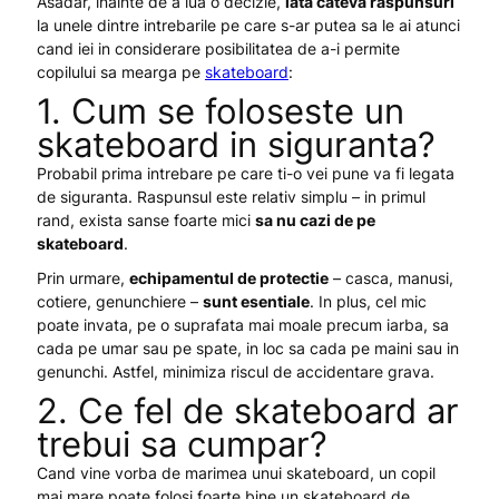
Asadar, inainte de a lua o decizie,
iata cateva raspunsuri
la unele dintre intrebarile pe care s-ar putea sa le ai atunci
cand iei in considerare posibilitatea de a-i permite
copilului sa mearga pe
skateboard
:
1. Cum se foloseste un
skateboard in siguranta?
Probabil prima intrebare pe care ti-o vei pune va fi legata
de siguranta. Raspunsul este relativ simplu – in primul
rand, exista sanse foarte mici
sa nu cazi de pe
skateboard
.
Prin urmare,
echipamentul de protectie
– casca, manusi,
cotiere, genunchiere –
sunt esentiale
. In plus, cel mic
poate invata, pe o suprafata mai moale precum iarba, sa
cada pe umar sau pe spate, in loc sa cada pe maini sau in
genunchi. Astfel, minimiza riscul de accidentare grava.
2. Ce fel de skateboard ar
trebui sa cumpar?
Cand vine vorba de marimea unui skateboard, un copil
mai mare poate folosi foarte bine un skateboard de