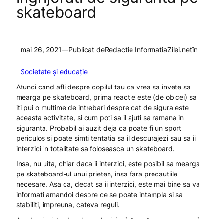
skateboard
mai 26, 2021
—
Publicat de
Redactie InformatiaZilei.net
în
Societate și educație
Atunci cand afli despre copilul tau ca vrea sa invete sa
mearga pe skateboard, prima reactie este (de obicei) sa
iti pui o multime de intrebari despre cat de sigura este
aceasta activitate, si cum poti sa il ajuti sa ramana in
siguranta. Probabil ai auzit deja ca poate fi un sport
periculos si poate simti tentatia sa il descurajezi sau sa ii
interzici in totalitate sa foloseasca un skateboard.
Insa, nu uita, chiar daca ii interzici, este posibil sa mearga
pe skateboard-ul unui prieten, insa fara precautiile
necesare. Asa ca, decat sa ii interzici, este mai bine sa va
informati amandoi despre ce se poate intampla si sa
stabiliti, impreuna, cateva reguli.