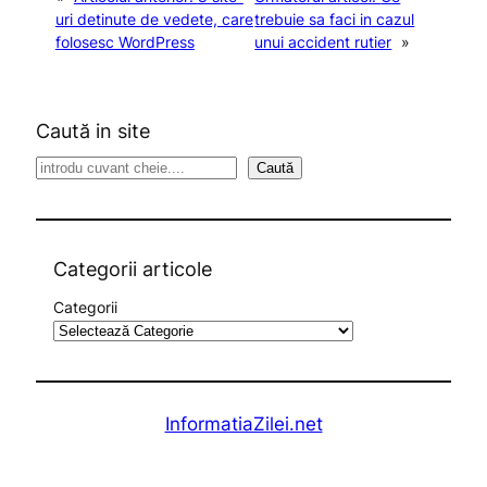
uri detinute de vedete, care
trebuie sa faci in cazul
folosesc WordPress
unui accident rutier
»
Caută in site
S
Caută
e
a
r
c
Categorii articole
h
Categorii
InformatiaZilei.net