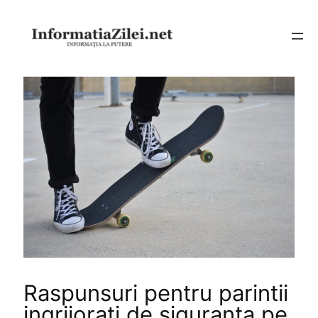
Sari
la
conținut
Raspunsuri pentru parintii
ingrijorati de siguranta pe