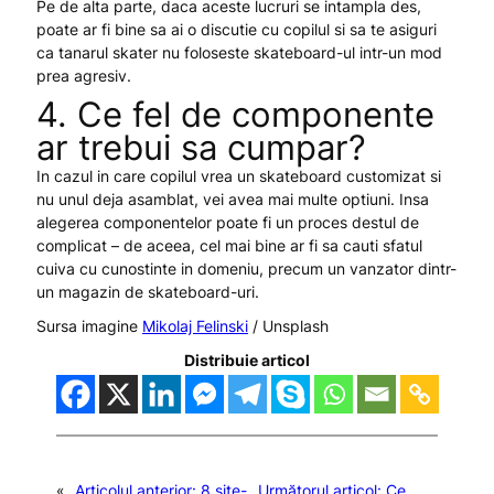
Pe de alta parte, daca aceste lucruri se intampla des,
poate ar fi bine sa ai o discutie cu copilul si sa te asiguri
ca tanarul skater nu foloseste skateboard-ul intr-un mod
prea agresiv.
4. Ce fel de componente
ar trebui sa cumpar?
In cazul in care copilul vrea un skateboard customizat si
nu unul deja asamblat, vei avea mai multe optiuni. Insa
alegerea componentelor poate fi un proces destul de
complicat – de aceea, cel mai bine ar fi sa cauti sfatul
cuiva cu cunostinte in domeniu, precum un vanzator dintr-
un magazin de skateboard-uri.
Sursa imagine
Mikolaj Felinski
/ Unsplash
Distribuie articol
«
Articolul anterior:
8 site-
Următorul articol:
Ce