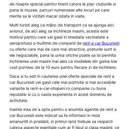
de noapte special pentru tinerii carora le plac cluburile si
pana la muzee, parcuri numeroase alte locuri pe care
merita sa le vizitati macar odata in viata.
Multi turisti aleg ca mijloc de transport ca sa ajunga aici
avionul, de aici aleg sa inchirieze masini, acesta este
motivul pentru care vei gasii in imediata vecinatate a
aeroportului o multime de companii de
rent a car Bucuresti
cu oferte care mai de care mai atractive, preturile sunt si
ele negociabile, pana la urma oricine poate sa isi permita
inchirierea unei masini mai ales ca modelele din gama low
cost pornesc de la 10 euro pentru fiecare zi de inchiriere.
Daca si tu esti in cautarea unei oferte speciale de rent a
car Bucuresti vei gasii cele mai potrivite si mai accesibile
variante la rent-a-car-otopeni.ro companie cu buna
reputatie si cu o vasta experienta in acest domeniu de
activitate.
Inainte insa de a opta pentru o anumita agentie de rent a
car Bucuresti este indicat sa te informezi in mod
amanuntit in prwlabil, in primul rand trebuie sa respecti
cateva aspecte esentiale cum ar fi tipul si clasa masinii, ce