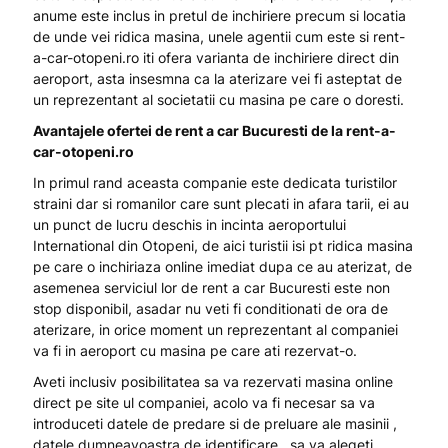
anume este inclus in pretul de inchiriere precum si locatia
de unde vei ridica masina, unele agentii cum este si rent-
a-car-otopeni.ro iti ofera varianta de inchiriere direct din
aeroport, asta insesmna ca la aterizare vei fi asteptat de
un reprezentant al societatii cu masina pe care o doresti.
Avantajele ofertei de rent a car Bucuresti de la rent-a-
car-otopeni.ro
In primul rand aceasta companie este dedicata turistilor
straini dar si romanilor care sunt plecati in afara tarii, ei au
un punct de lucru deschis in incinta aeroportului
International din Otopeni, de aici turistii isi pt ridica masina
pe care o inchiriaza online imediat dupa ce au aterizat, de
asemenea serviciul lor de rent a car Bucuresti este non
stop disponibil, asadar nu veti fi conditionati de ora de
aterizare, in orice moment un reprezentant al companiei
va fi in aeroport cu masina pe care ati rezervat-o.
Aveti inclusiv posibilitatea sa va rezervati masina online
direct pe site ul companiei, acolo va fi necesar sa va
introduceti datele de predare si de preluare ale masinii ,
datele dumneavoastra de identificare , sa va alegeti