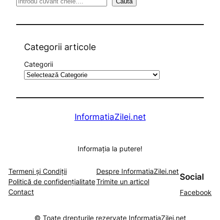
S
Caută
e
a
r
c
Categorii articole
h
Categorii
InformatiaZilei.net
Informația la putere!
Termeni și Condiții
Despre InformatiaZilei.net
Social
Politică de confidențialitate
Trimite un articol
Contact
Facebook
© Toate drepturile rezervate InformatiaZilei.net