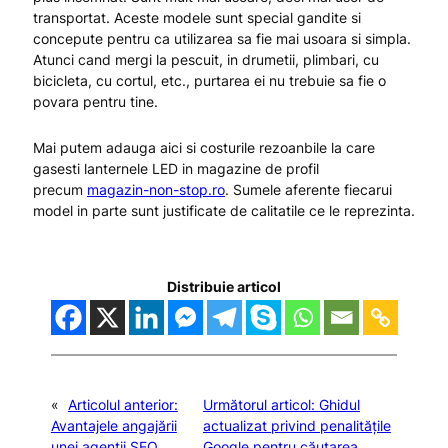
transportat. Aceste modele sunt special gandite si
concepute pentru ca utilizarea sa fie mai usoara si simpla.
Atunci cand mergi la pescuit, in drumetii, plimbari, cu
bicicleta, cu cortul, etc., purtarea ei nu trebuie sa fie o
povara pentru tine.
Mai putem adauga aici si costurile rezoanbile la care
gasesti lanternele LED in magazine de profil
precum
magazin-non-stop.ro
. Sumele aferente fiecarui
model in parte sunt justificate de calitatile ce le reprezinta.
Distribuie articol
«
Articolul anterior:
Următorul articol:
Ghidul
Avantajele angajării
actualizat privind penalitățile
unei agenții SEO
Google pentru căutarea