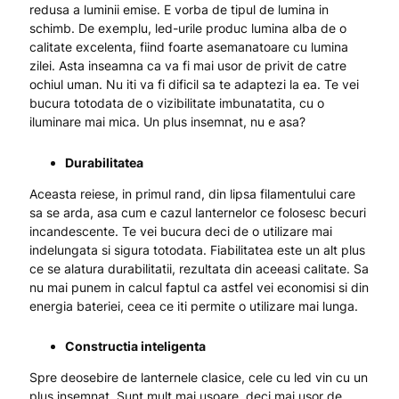
redusa a luminii emise. E vorba de tipul de lumina in
schimb. De exemplu, led-urile produc lumina alba de o
calitate excelenta, fiind foarte asemanatoare cu lumina
zilei. Asta inseamna ca va fi mai usor de privit de catre
ochiul uman. Nu iti va fi dificil sa te adaptezi la ea. Te vei
bucura totodata de o vizibilitate imbunatatita, cu o
iluminare mai mica. Un plus insemnat, nu e asa?
Durabilitatea
Aceasta reiese, in primul rand, din lipsa filamentului care
sa se arda, asa cum e cazul lanternelor ce folosesc becuri
incandescente. Te vei bucura deci de o utilizare mai
indelungata si sigura totodata. Fiabilitatea este un alt plus
ce se alatura durabilitatii, rezultata din aceeasi calitate. Sa
nu mai punem in calcul faptul ca astfel vei economisi si din
energia bateriei, ceea ce iti permite o utilizare mai lunga.
Constructia inteligenta
Spre deosebire de lanternele clasice, cele cu led vin cu un
plus insemnat. Sunt mult mai usoare, deci mai usor de