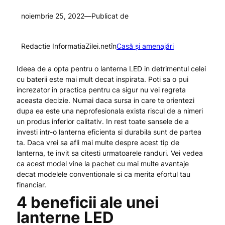
noiembrie 25, 2022
—
Publicat de
Redactie InformatiaZilei.net
în
Casă și amenajări
Ideea de a opta pentru o lanterna LED in detrimentul celei
cu baterii este mai mult decat inspirata. Poti sa o pui
increzator in practica pentru ca sigur nu vei regreta
aceasta decizie. Numai daca sursa in care te orientezi
dupa ea este una neprofesionala exista riscul de a nimeri
un produs inferior calitativ. In rest toate sansele de a
investi intr-o lanterna eficienta si durabila sunt de partea
ta. Daca vrei sa afli mai multe despre acest tip de
lanterna, te invit sa citesti urmatoarele randuri. Vei vedea
ca acest model vine la pachet cu mai multe avantaje
decat modelele conventionale si ca merita efortul tau
financiar.
4 beneficii ale unei
lanterne LED