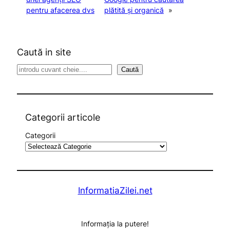
pentru afacerea dvs
plătită și organică
»
Caută in site
S
Caută
e
a
r
c
Categorii articole
h
Categorii
InformatiaZilei.net
Informația la putere!