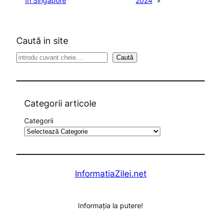
In Singapore
2024
»
Caută in site
S
Caută
e
a
r
c
Categorii articole
h
Categorii
InformatiaZilei.net
Informația la putere!