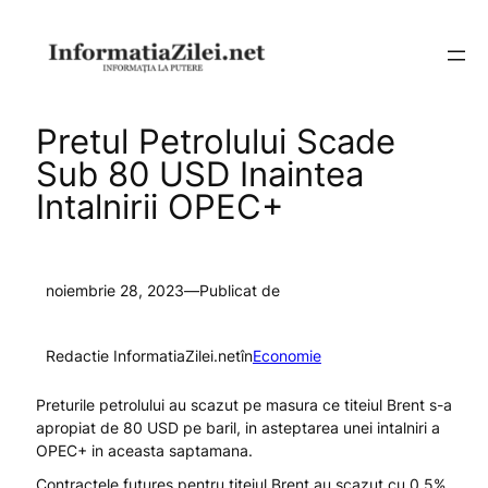
Sari
la
conținut
Pretul Petrolului Scade
Sub 80 USD Inaintea
Intalnirii OPEC+
noiembrie 28, 2023
—
Publicat de
Redactie InformatiaZilei.net
în
Economie
Preturile petrolului au scazut pe masura ce titeiul Brent s-a
apropiat de 80 USD pe baril, in asteptarea unei intalniri a
OPEC+ in aceasta saptamana.
Contractele futures pentru titeiul Brent au scazut cu 0.5%,