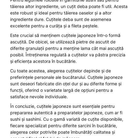
tăierea altor ingrediente, un cuțit deba poate fi util. Acesta
este robust și ideal pentru tăierea oaselor și a altor
ingrediente dure. Cuțitele deba sunt de asemenea
excelente pentru a curăța și a fileta peștele.
Este crucial să menținem cuțitele japoneze într-o formă
ascuțită. De obicei, se utilizează pietre de ascutit de
diferite granulații pentru a menține lama cât mai ascuțită
posibil. Întreținerea regulată a cuțitelor va păstra precizia
și eficiența acestora în bucătărie.
Cu toate acestea, alegerea cuțitelor depinde și de
preferințele personale ale bucătarului. Cuțitele japoneze
sunt deseori fabricate din oțel dur și au diferite forme și
funcții, oferind o varietate largă de opțiuni pentru a
satisface nevoile individuale.
În concluzie, cuțitele japoneze sunt esențiale pentru
prepararea autentică a preparatelor japoneze, cum ar fi
sushi și sashimi. Cu o gamă variată de cuțite disponibile,
fiecare specializat pentru diferite sarcini în bucătărie,
alegerea celor potrivite poate îmbunătăți calitatea și