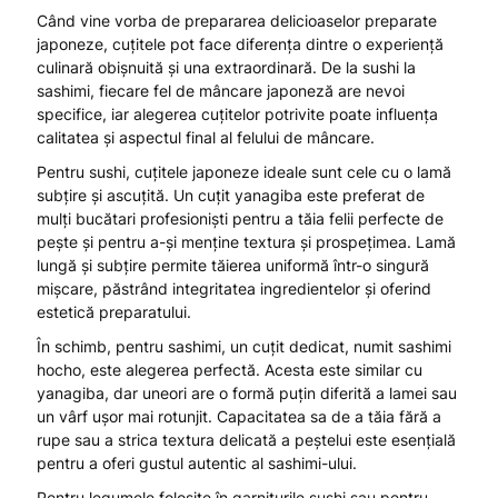
Când vine vorba de prepararea delicioaselor preparate
japoneze, cuțitele pot face diferența dintre o experiență
culinară obișnuită și una extraordinară. De la sushi la
sashimi, fiecare fel de mâncare japoneză are nevoi
specifice, iar alegerea cuțitelor potrivite poate influența
calitatea și aspectul final al felului de mâncare.
Pentru sushi, cuțitele japoneze ideale sunt cele cu o lamă
subțire și ascuțită. Un cuțit yanagiba este preferat de
mulți bucătari profesioniști pentru a tăia felii perfecte de
pește și pentru a-și menține textura și prospețimea. Lamă
lungă și subțire permite tăierea uniformă într-o singură
mișcare, păstrând integritatea ingredientelor și oferind
estetică preparatului.
În schimb, pentru sashimi, un cuțit dedicat, numit sashimi
hocho, este alegerea perfectă. Acesta este similar cu
yanagiba, dar uneori are o formă puțin diferită a lamei sau
un vârf ușor mai rotunjit. Capacitatea sa de a tăia fără a
rupe sau a strica textura delicată a peștelui este esențială
pentru a oferi gustul autentic al sashimi-ului.
Pentru legumele folosite în garniturile sushi sau pentru