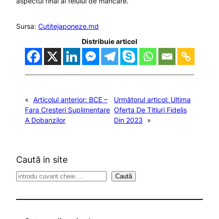
aspectul final al felului de mâncare.
Sursa:
Cutitejaponeze.md
Distribuie articol
«
Articolul anterior:
BCE –
Următorul articol:
Ultima
Fara Cresteri Suplimentare
Oferta De Titluri Fidelis
A Dobanzilor
Din 2023
»
Caută in site
S
Caută
e
a
r
c