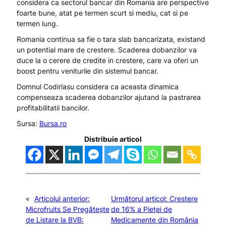
considera ca sectorul bancar din Romania are perspective
foarte bune, atat pe termen scurt si mediu, cat si pe
termen lung.
Romania continua sa fie o tara slab bancarizata, existand
un potential mare de crestere. Scaderea dobanzilor va
duce la o cerere de credite in crestere, care va oferi un
boost pentru veniturile din sistemul bancar.
Domnul Codirlasu considera ca aceasta dinamica
compenseaza scaderea dobanzilor ajutand la pastrarea
profitabilitatii bancilor.
Sursa:
Bursa.ro
Distribuie articol
«
Articolul anterior:
Următorul articol:
Crestere
Microfruits Se Pregătește
de 16% a Pieței de
de Listare la BVB:
Medicamente din România