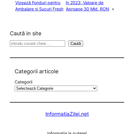
Vizează Fonduri pentru
în 2023: Valoare de
Ambalare și Sucuri Fresh
Aproape 30 Mld. RON
»
Caută in site
S
Caută
e
a
r
c
Categorii articole
h
Categorii
InformatiaZilei.net
Informația la putere!