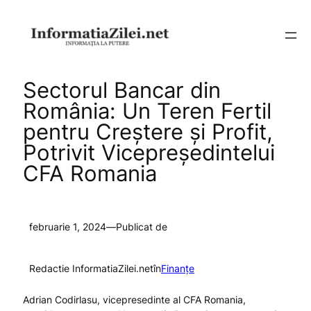
Sari
la
conținut
Sectorul Bancar din
România: Un Teren Fertil
pentru Creștere și Profit,
Potrivit Vicepreședintelui
CFA Romania
februarie 1, 2024
—
Publicat de
Redactie InformatiaZilei.net
în
Finanțe
Adrian Codirlasu, vicepresedinte al CFA Romania,