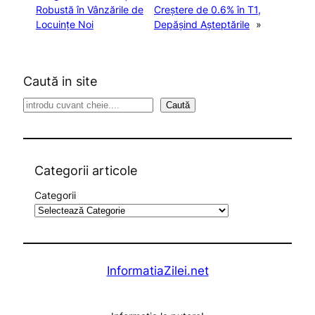
Robustă în Vânzările de
Creștere de 0.6% în T1,
Locuințe Noi
Depășind Așteptările
»
Caută in site
S
Caută
e
a
r
c
Categorii articole
h
Categorii
InformatiaZilei.net