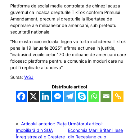
Platforma de social media controlata de chinezi acuza
guvernul ca incalca drepturile TikTok conform Primului
Amendament, precum si drepturile la libertatea de
exprimare ale milioanelor de americani, sub pretextul
securitatii nationale.
“Nu exista nicio indoiala: legea va forta inchiderea TikTok
pana la 19 ianuarie 2025”, afirma actiunea in justitie,
“inabusind vocile celor 170 de milioane de americani care
folosesc platforma pentru a comunica in moduri care nu
pot fi replicate altundeva”.
Sursa:
WSJ
Distribuie articol
«
Articolul anterior:
Piața
Următorul articol:
Imobiliară din SUA
Economia Marii Britanii Iese
Înregistrează o Creștere
din Recesiune cu o