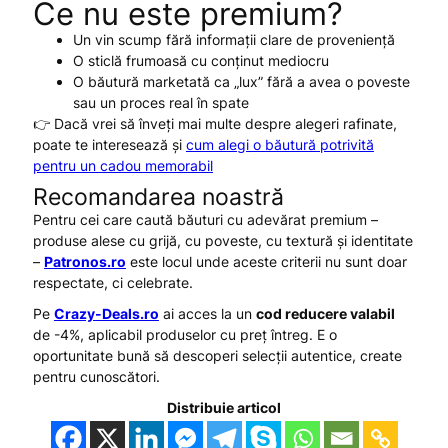
Ce nu este premium?
Un vin scump fără informații clare de proveniență
O sticlă frumoasă cu conținut mediocru
O băutură marketată ca „lux” fără a avea o poveste
sau un proces real în spate
👉 Dacă vrei să înveți mai multe despre alegeri rafinate,
poate te interesează și
cum alegi o băutură potrivită
pentru un cadou memorabil
Recomandarea noastră
Pentru cei care caută băuturi cu adevărat premium –
produse alese cu grijă, cu poveste, cu textură și identitate
–
Patronos.ro
este locul unde aceste criterii nu sunt doar
respectate, ci celebrate.
Pe
Crazy-Deals.ro
ai acces la un
cod reducere valabil
de -4%, aplicabil produselor cu preț întreg. E o
oportunitate bună să descoperi selecții autentice, create
pentru cunoscători.
Distribuie articol