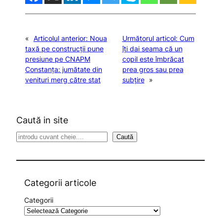
«
Articolul anterior:
Noua
Următorul articol:
Cum
taxă pe construcții pune
îți dai seama că un
presiune pe CNAPM
copil este îmbrăcat
Constanța: jumătate din
prea gros sau prea
venituri merg către stat
subțire
»
Caută in site
S
Caută
e
a
r
c
Categorii articole
h
Categorii