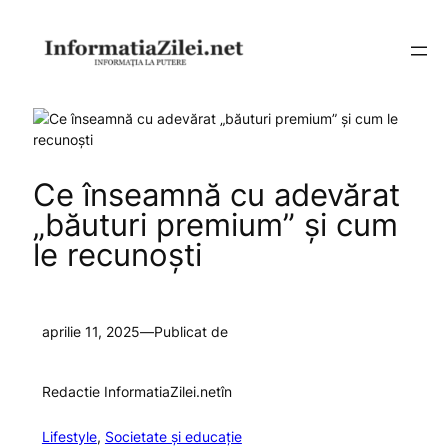
Sari
la
conținut
Ce înseamnă cu adevărat
„băuturi premium” și cum
le recunoști
aprilie 11, 2025
—
Publicat de
Redactie InformatiaZilei.net
în
Lifestyle
, 
Societate și educație