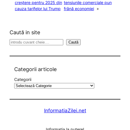
creștere pentru 2025 din
tensiunile comerciale pun
cauza tarifelor lui Trump
frână economiei
»
Caută in site
S
Caută
e
a
r
c
Categorii articole
h
Categorii
InformatiaZilei.net
Informația la putere!