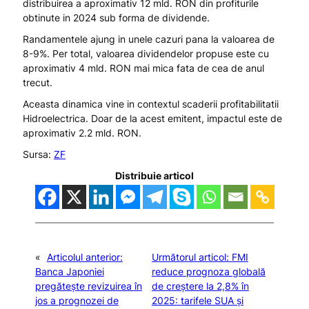
distribuirea a aproximativ 12 mld. RON din profiturile
obtinute in 2024 sub forma de dividende.
Randamentele ajung in unele cazuri pana la valoarea de
8-9%. Per total, valoarea dividendelor propuse este cu
aproximativ 4 mld. RON mai mica fata de cea de anul
trecut.
Aceasta dinamica vine in contextul scaderii profitabilitatii
Hidroelectrica. Doar de la acest emitent, impactul este de
aproximativ 2.2 mld. RON.
Sursa:
ZF
Distribuie articol
«
Articolul anterior:
Următorul articol:
FMI
Banca Japoniei
reduce prognoza globală
pregătește revizuirea în
de creștere la 2,8% în
jos a prognozei de
2025: tarifele SUA și