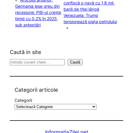
confiscă o navă cu 1,8 mil.
Germania iese greu din
barili de țiței lângă
recesiune: PIB-ul crește
Venezuela: Trump
timid cu 0.2% în 2025,
tensionează piața petrolului
sub așteptări
»
Caută in site
S
Caută
e
a
r
c
Categorii articole
h
Categorii
InformatiaZilei.net