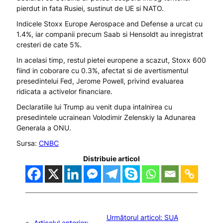
pierdut in fata Rusiei, sustinut de UE si NATO.
Indicele Stoxx Europe Aerospace and Defense a urcat cu
1.4%, iar companii precum Saab si Hensoldt au inregistrat
cresteri de cate 5%.
In acelasi timp, restul pietei europene a scazut, Stoxx 600
fiind in coborare cu 0.3%, afectat si de avertismentul
presedintelui Fed, Jerome Powell, privind evaluarea
ridicata a activelor financiare.
Declaratiile lui Trump au venit dupa intalnirea cu
presedintele ucrainean Volodimir Zelenskiy la Adunarea
Generala a ONU.
Sursa:
CNBC
Distribuie articol
Următorul articol:
SUA
«
Articolul anterior: