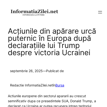
Sari
la
conținut
Acțiunile din apărare urcă
puternic în Europa după
declarațiile lui Trump
despre victoria Ucrainei
septembrie 26, 2025
—
Publicat de
Redactie InformatiaZilei.net
în
Bursa
Actiunile europene din sectorul apararii au crescut
semnificativ dupa ce presedintele SUA, Donald Trump, a
declarat ca Ucraina ar putea recupera intreg teritoriul