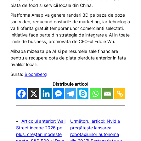
piata de food si servicii locale din China.
Platforma Amap va genera randari 3D pe baza de poze
sau video, reducand costurile de marketing, iar tehnologia
va fi oferita gratuit temporar unor comercianti selectati.
Initiativa face parte din strategia de integrare a AI in toate
liniile de business, promovata de CEO-ul Eddie Wu.
Alibaba mizeaza pe AI si pe resursele sale financiare
pentru a recupera cota de piata pierduta anterior in fata
rivalilor locali.
Sursa:
Bloomberg
Distribuie articol
«
Articolul anterior:
Wall
Următorul articol:
Nvidia
Street începe 2026 pe
pregătește lansarea
plus: creșteri modeste
robotaxiurilor autonome
pentru S&P 500 și Dow
din 2027! Parteneriate cu