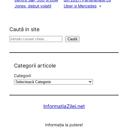
Jones, debut volatil
Uber și Mercedes
»
Caută in site
S
Caută
e
a
r
c
Categorii articole
h
Categorii
InformatiaZilei.net
Informația la putere!