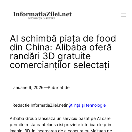
Sari
la
conținut
AI schimbă piața de food
din China: Alibaba oferă
randări 3D gratuite
comercianților selectați
ianuarie 6, 2026
—
Publicat de
Redactie InformatiaZilei.net
în
Știință și tehnologie
Alibaba Group lanseaza un serviciu bazat pe AI care
permite restaurantelor sa isi prezinte interioarele prin
imagini 3D, in incercarea de a concura cu Meituan pe