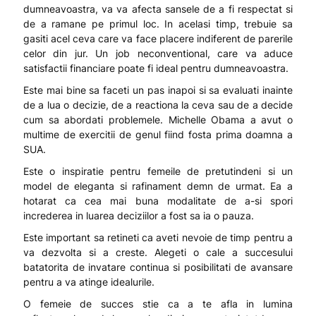
dumneavoastra, va va afecta sansele de a fi respectat si
de a ramane pe primul loc. In acelasi timp, trebuie sa
gasiti acel ceva care va face placere indiferent de parerile
celor din jur. Un job neconventional, care va aduce
satisfactii financiare poate fi ideal pentru dumneavoastra.
Este mai bine sa faceti un pas inapoi si sa evaluati inainte
de a lua o decizie, de a reactiona la ceva sau de a decide
cum sa abordati problemele. Michelle Obama a avut o
multime de exercitii de genul fiind fosta prima doamna a
SUA.
Este o inspiratie pentru femeile de pretutindeni si un
model de eleganta si rafinament demn de urmat. Ea a
hotarat ca cea mai buna modalitate de a-si spori
increderea in luarea deciziilor a fost sa ia o pauza.
Este important sa retineti ca aveti nevoie de timp pentru a
va dezvolta si a creste. Alegeti o cale a succesului
batatorita de invatare continua si posibilitati de avansare
pentru a va atinge idealurile.
O femeie de succes stie ca a te afla in lumina