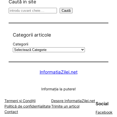
Caută in site
S
Caută
e
a
r
c
Categorii articole
h
Categorii
InformatiaZilei.net
Informația la putere!
Termeni și Condiții
Despre InformatiaZilei.net
Social
Politică de confidențialitate
Trimite un articol
Contact
Facebook