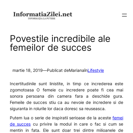
Sari
la
conținut
Povestile incredibile ale
femeilor de succes
martie 18, 2019
—
Publicat de
Mariana
în
Lifestyle
Incertitudinile sunt linistite, in timp ce increderea este
zgomotoasa O femeie cu incredere poate fi cea mai
sonora persoana din camera fara a deschide gura.
Femeile de succes stiu ca au nevoie de incredere si de
siguranta in rolurile lor daca doresc sa reuseasca.
Putem lua o serie de inspiratii serioase de la aceste
femei
de succes
cu privire la modul in care o fac si cum se
mentin in fata. Ele sunt doar trei dintre milioanele de