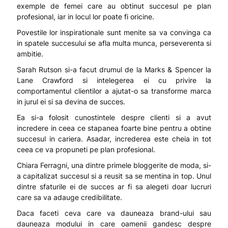
exemple de femei care au obtinut succesul pe plan
profesional, iar in locul lor poate fi oricine.
Povestile lor inspirationale sunt menite sa va convinga ca
in spatele succesului se afla multa munca, perseverenta si
ambitie.
Sarah Rutson si-a facut drumul de la Marks & Spencer la
Lane Crawford si intelegerea ei cu privire la
comportamentul clientilor a ajutat-o sa transforme marca
in jurul ei si sa devina de succes.
Ea si-a folosit cunostintele despre clienti si a avut
incredere in ceea ce stapanea foarte bine pentru a obtine
succesul in cariera. Asadar, increderea este cheia in tot
ceea ce va propuneti pe plan profesional.
Chiara Ferragni, una dintre primele bloggerite de moda, si-
a capitalizat succesul si a reusit sa se mentina in top. Unul
dintre sfaturile ei de succes ar fi sa alegeti doar lucruri
care sa va adauge credibilitate.
Daca faceti ceva care va dauneaza brand-ului sau
dauneaza modului in care oamenii gandesc despre