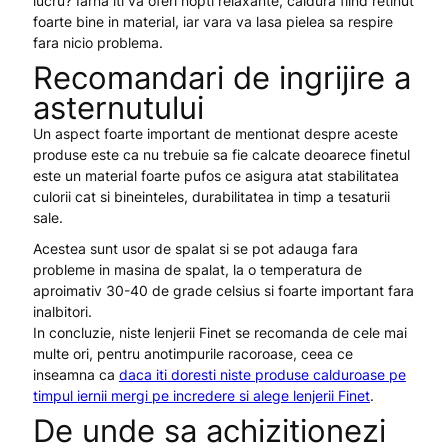
lucru? Iarna iti va oferi nopti relaxante, caldura fiind retinut
foarte bine in material, iar vara va lasa pielea sa respire
fara nicio problema.
Recomandari de ingrijire a
asternutului
Un aspect foarte important de mentionat despre aceste
produse este ca nu trebuie sa fie calcate deoarece finetul
este un material foarte pufos ce asigura atat stabilitatea
culorii cat si bineinteles, durabilitatea in timp a tesaturii
sale.
Acestea sunt usor de spalat si se pot adauga fara
probleme in masina de spalat, la o temperatura de
aproimativ 30-40 de grade celsius si foarte important fara
inalbitori.
In concluzie, niste lenjerii Finet se recomanda de cele mai
multe ori, pentru anotimpurile racoroase, ceea ce
inseamna ca
daca iti doresti niste produse calduroase pe
timpul iernii mergi pe incredere si alege lenjerii Finet
.
De unde sa achizitionezi