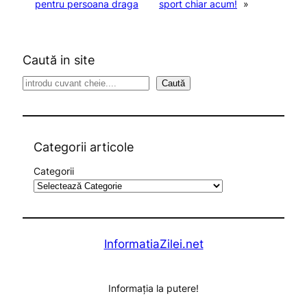
pentru persoana draga
sport chiar acum!
»
Caută in site
S
Caută
e
a
r
c
Categorii articole
h
Categorii
InformatiaZilei.net
Informația la putere!