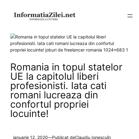
Sari
la
conținut
Romania in topul statelor
UE la capitolul liberi
profesionisti. Iata cati
romani lucreaza din
confortul propriei
locuinte!
ianuarie 12, 2020
—
Publicat de
Claudiu Ionescu
în