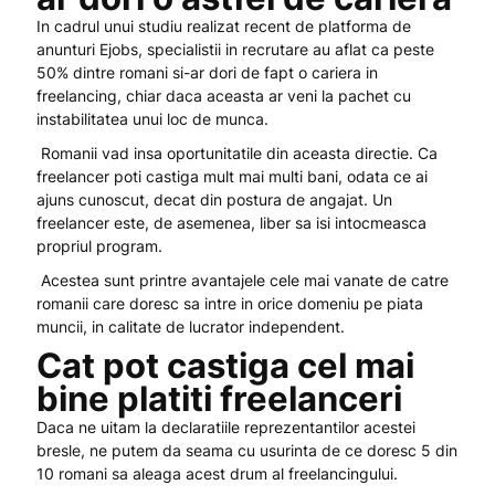
In cadrul unui studiu realizat recent de platforma de
anunturi Ejobs, specialistii in recrutare au aflat ca peste
50% dintre romani si-ar dori de fapt o cariera in
freelancing, chiar daca aceasta ar veni la pachet cu
instabilitatea unui loc de munca.
Romanii vad insa oportunitatile din aceasta directie. Ca
freelancer poti castiga mult mai multi bani, odata ce ai
ajuns cunoscut, decat din postura de angajat. Un
freelancer este, de asemenea, liber sa isi intocmeasca
propriul program.
Acestea sunt printre avantajele cele mai vanate de catre
romanii care doresc sa intre in orice domeniu pe piata
muncii, in calitate de lucrator independent.
Cat pot castiga cel mai
bine platiti freelanceri
Daca ne uitam la declaratiile reprezentantilor acestei
bresle, ne putem da seama cu usurinta de ce doresc 5 din
10 romani sa aleaga acest drum al freelancingului.