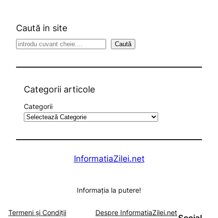
Caută in site
S
Caută
e
a
r
c
Categorii articole
h
Categorii
InformatiaZilei.net
Informația la putere!
Termeni și Condiții
Despre InformatiaZilei.net
Social