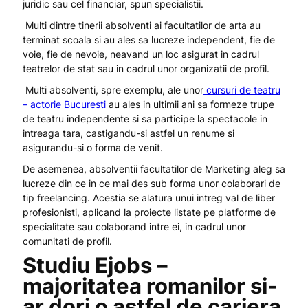
juridic sau cel financiar, spun specialistii.
Multi dintre tinerii absolventi ai facultatilor de arta au
terminat scoala si au ales sa lucreze independent, fie de
voie, fie de nevoie, neavand un loc asigurat in cadrul
teatrelor de stat sau in cadrul unor organizatii de profil.
Multi absolventi, spre exemplu, ale unor
cursuri de teatru
– actorie Bucuresti
au ales in ultimii ani sa formeze trupe
de teatru independente si sa participe la spectacole in
intreaga tara, castigandu-si astfel un renume si
asigurandu-si o forma de venit.
De asemenea, absolventii facultatilor de Marketing aleg sa
lucreze din ce in ce mai des sub forma unor colaborari de
tip freelancing. Acestia se alatura unui intreg val de liber
profesionisti, aplicand la proiecte listate pe platforme de
specialitate sau colaborand intre ei, in cadrul unor
comunitati de profil.
Studiu Ejobs –
majoritatea romanilor si-
ar dori o astfel de cariera