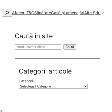
Afaceri
IT&C
Sănătate
Casă și amenajări
Alte Știri
Caută in site
S
Caută
e
t
a
r
Categorii articole
c
h
Categorii
a