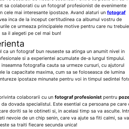
nt sa colaborati cu un fotograf profesionist de evenimente
 in cele mai interesante ipostaze. Avand alaturi un
fotograf
 avea inca de la inceput certitudinea ca albumul vostru de
durile ce urmeaza principalele motive pentru care nu trebuie
 sa il alegeti pe cel mai bun!
rienta
ul ca un fotograf bun reuseste sa atinga un anumit nivel in
fesionale si a experientei acumulate de-a lungul timpului.
ce inseamna fotografia cauta sa urmeze cursuri, cu ajutorul
le la capacitate maxima, cum sa se foloseasca de lumina
ontureze ipostaze minunate pentru voi in timpul sedintei fot
 privinta colaborarii cu un
fotograf profesionist
pentru
poz
e da dovada specialistul. Este esential ca persoana pe care 
e doriti sa le obtineti si, in acelasi timp sa va asculte. Intr
ti nevoie de un chip senin, care va ajute sa fiti calmi, sa va
 este sa traiti fiecare secunda unica!