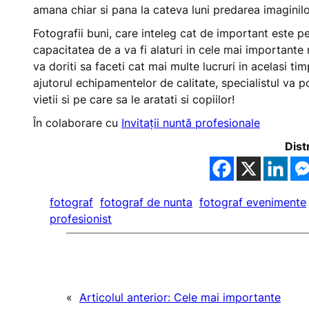
amana chiar si pana la cateva luni predarea imaginilor
Fotografii buni, care inteleg cat de important este pe
capacitatea de a va fi alaturi in cele mai importante
va doriti sa faceti cat mai multe lucruri in acelasi ti
ajutorul echipamentelor de calitate, specialistul va po
vietii si pe care sa le aratati si copiilor!
În colaborare cu
Invitații nuntă profesionale
Dist
fotograf
fotograf de nunta
fotograf evenimente
profesionist
«
Articolul anterior:
Cele mai importante