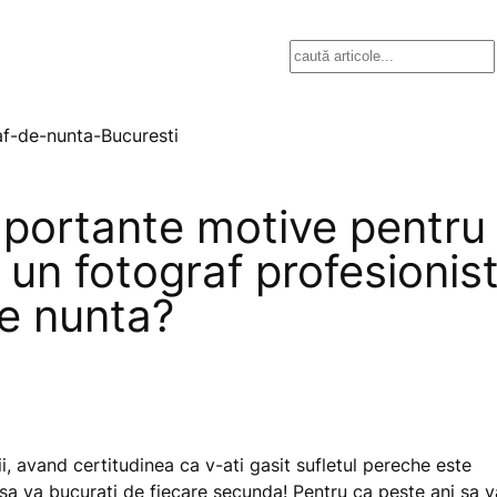
Search
mportante motive pentru
 un fotograf profesionis
de nunta?
ii, avand certitudinea ca v-ati gasit sufletul pereche este
 sa va bucurati de fiecare secunda! Pentru ca peste ani sa v