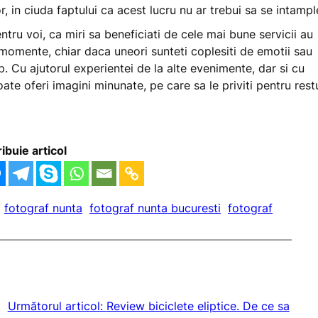
, in ciuda faptului ca acest lucru nu ar trebui sa se intampl
ntru voi, ca miri sa beneficiati de cele mai bune servicii au
 momente, chiar daca uneori sunteti coplesiti de emotii sau
mp. Cu ajutorul experientei de la alte evenimente, dar si cu
ate oferi imagini minunate, pe care sa le priviti pentru rest
ribuie articol
fotograf nunta
fotograf nunta bucuresti
fotograf
Următorul articol:
Review biciclete eliptice. De ce sa