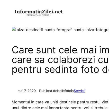
Sari
la
conținut
Care sunt cele mai i
care sa colaborezi cu
pentru sedinta foto 
mai 7, 2020
—
Publicat de
bellefoto
în
Servicii
Momentul in care va uniti destinele pentru restul viet
unul dintre cele mai importante pentru voi si trebuie