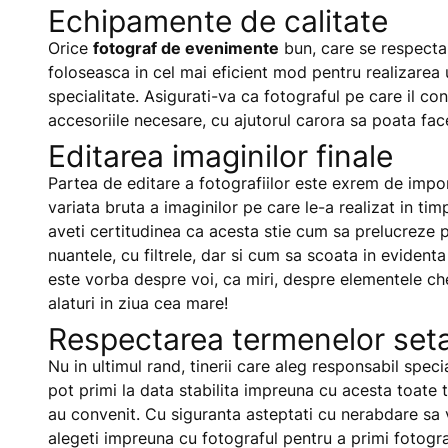
Echipamente de calitate
Orice
fotograf de evenimente
bun, care se respecta 
foloseasca in cel mai eficient mod pentru realizarea
specialitate. Asigurati-va ca fotograful pe care il co
accesoriile necesare, cu ajutorul carora sa poata fa
Editarea imaginilor finale
Partea de editare a fotografiilor este exrem de impor
variata bruta a imaginilor pe care le-a realizat in ti
aveti certitudinea ca acesta stie cum sa prelucreze p
nuantele, cu filtrele, dar si cum sa scoata in evident
este vorba despre voi, ca miri, despre elementele che
alaturi in ziua cea mare!
Respectarea termenelor seta
Nu in ultimul rand, tinerii care aleg responsabil spec
pot primi la data stabilita impreuna cu acesta toate t
au convenit. Cu siguranta asteptati cu nerabdare sa v
alegeti impreuna cu fotograful pentru a primi fotograf