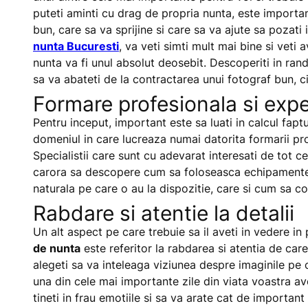
puteti aminti cu drag de propria nunta, este importa
bun, care sa va sprijine si care sa va ajute sa pozati
nunta Bucuresti
, va veti simti mult mai bine si veti
nunta va fi unul absolut deosebit. Descoperiti in ran
sa va abateti de la contractarea unui
fotograf
bun, ci
Formare profesionala si expe
Pentru inceput, important este sa luati in calcul fapt
domeniul in care lucreaza numai datorita formarii pro
Specialistii care sunt cu adevarat interesati de tot 
carora sa descopere cum sa foloseasca echipamente
naturala pe care o au la dispozitie, care si cum sa c
Rabdare si atentie la detalii
Un alt aspect pe care trebuie sa il aveti in vedere in
de nunta
este referitor la rabdarea si atentia de car
alegeti sa va inteleaga viziunea despre imaginile pe car
una din cele mai importante zile din viata voastra ave
tineti in frau emotiile si sa va arate cat de important