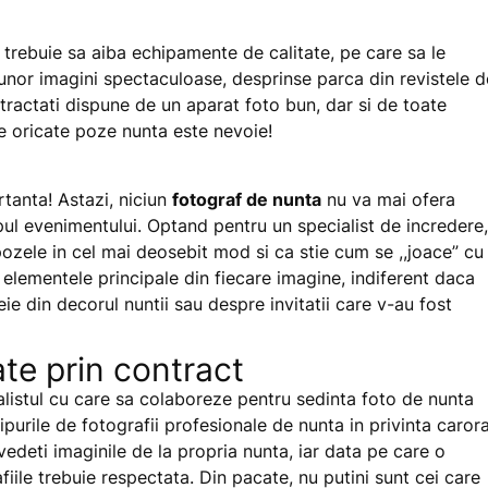
trebuie sa aiba echipamente de calitate, pe care sa le
 unor imagini spectaculoase, desprinse parca din revistele d
ntractati dispune de un aparat foto bun, dar si de toate
ce oricate poze nunta este nevoie!
tanta! Astazi, niciun
fotograf de nunta
nu va mai ofera
mpul evenimentului. Optand pentru un specialist de incredere,
ozele in cel mai deosebit mod si ca stie cum se ,,joace” cu
a elementele principale din fiecare imagine, indiferent daca
ie din decorul nuntii sau despre invitatii care v-au fost
te prin contract
ialistul cu care sa colaboreze pentru sedinta foto de nunta
ipurile de fotografii profesionale de nunta in privinta caror
edeti imaginile de la propria nunta, iar data pe care o
iile trebuie respectata. Din pacate, nu putini sunt cei care