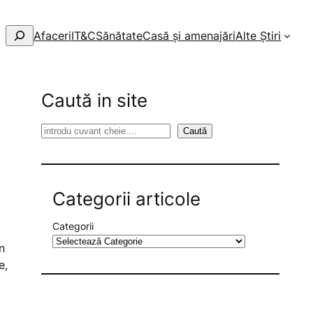
Afaceri
IT&C
Sănătate
Casă și amenajări
Alte Știri
Caută in site
S
Caută
e
a
r
Categorii articole
c
h
Categorii
n
e,