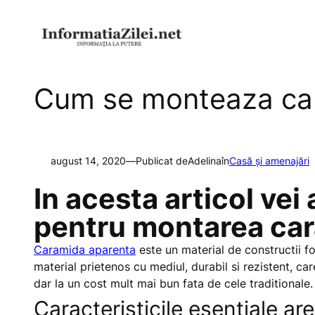
Sari
la
conținut
Cum se monteaza ca
august 14, 2020
—
Publicat de
Adelina
în
Casă și amenajări
In acesta articol vei 
pentru montarea car
Caramida aparenta
este un material de constructii fol
material prietenos cu mediul, durabil si rezistent, c
dar la un cost mult mai bun fata de cele traditionale.
Caracteristicile esentiale ar