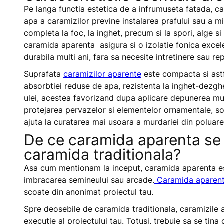
Pe langa functia estetica de a infrumuseta fatada, c
apa a caramizilor previne instalarea prafului sau a 
completa la foc, la inghet, precum si la spori, alge s
caramida aparenta asigura si o izolatie fonica excele
durabila multi ani, fara sa necesite intretinere sau rep
Suprafata
caramizilor aparente
este compacta si astf
absorbtiei reduse de apa, rezistenta la inghet-dezgh
ulei, acestea favorizand dupa aplicare depunerea murd
protejarea pervazelor si elementelor ornamentale, sol
ajuta la curatarea mai usoara a murdariei din poluare
De ce caramida aparenta se
caramida traditionala?
Asa cum mentionam la inceput, caramida aparenta este 
imbracarea semineului sau arcade.
Caramida aparen
scoate din anonimat proiectul tau.
Spre deosebile de caramida traditionala, caramizile 
executie al proiectului tau. Totusi, trebuie sa se tin