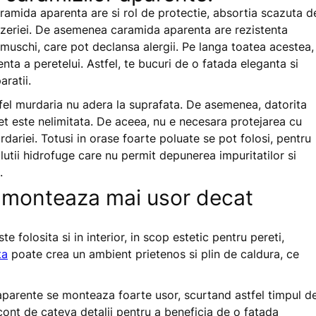
aramida aparenta are si rol de protectie, absortia scazuta d
mizeriei. De asemenea caramida aparenta are rezistenta
i muschi, care pot declansa alergii. Pe langa toatea acestea,
nta a peretelui. Astfel, te bucuri de o fatada eleganta si
aratii.
el murdaria nu adera la suprafata. De asemenea, datorita
et este nelimitata. De aceea, nu e necesara protejarea cu
ariei. Totusi in orase foarte poluate se pot folosi, pentru
utii hidrofuge care nu permit depunerea impuritatilor si
.
 monteaza mai usor decat
folosita si in interior, in scop estetic pentru pereti,
ta
poate crea un ambient prietenos si plin de caldura, ce
aparente se monteaza foarte usor, scurtand astfel timpul d
a cont de cateva detalii pentru a beneficia de o fatada