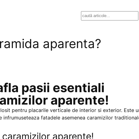
Search
ramida aparenta?
afla pasii esentiali
amizilor aparente!
osit pentru placarile verticale de interior si exterior. Este u
are infrumuseteaza fatadele asemenea caramizilor traditional
e caramizilor aparente!