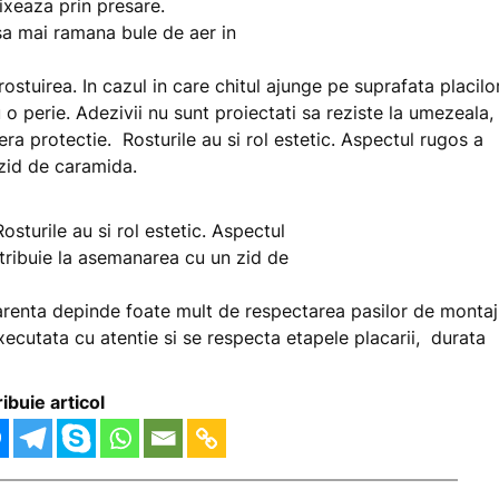
 sa mai ramana bule de aer in
uirea. In cazul in care chitul ajunge pe suprafata placilo
 perie. Adezivii nu sunt proiectati sa reziste la umezeala,
era protectie. Rosturile au si rol estetic. Aspectul rugos a
zid de caramida.
sturile au si rol estetic. Aspectul
tribuie la asemanarea cu un zid de
parenta depinde foate mult de respectarea pasilor de montaj
xecutata cu atentie si se respecta etapele placarii, durata
ribuie articol