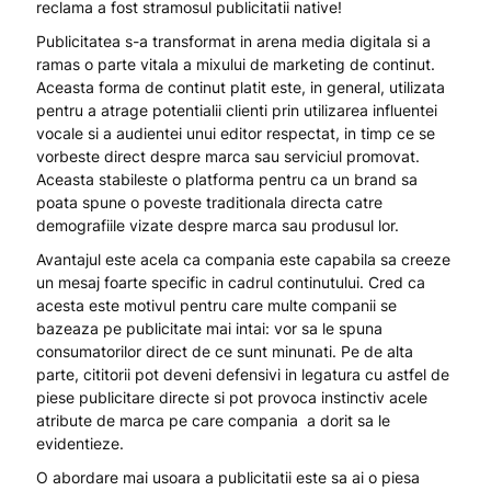
reclama a fost stramosul publicitatii native!
Publicitatea s-a transformat in arena media digitala si a
ramas o parte vitala a mixului de marketing de continut.
Aceasta forma de continut platit este, in general, utilizata
pentru a atrage potentialii clienti prin utilizarea influentei
vocale si a audientei unui editor respectat, in timp ce se
vorbeste direct despre marca sau serviciul promovat.
Aceasta stabileste o platforma pentru ca un brand sa
poata spune o poveste traditionala directa catre
demografiile vizate despre marca sau produsul lor.
Avantajul este acela ca compania este capabila sa creeze
un mesaj foarte specific in cadrul continutului. Cred ca
acesta este motivul pentru care multe companii se
bazeaza pe publicitate mai intai: vor sa le spuna
consumatorilor direct de ce sunt minunati. Pe de alta
parte, cititorii pot deveni defensivi in legatura cu astfel de
piese publicitare directe si pot provoca instinctiv acele
atribute de marca pe care compania a dorit sa le
evidentieze.
O abordare mai usoara a publicitatii este sa ai o piesa