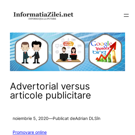
Sari
la
conținut
Advertorial versus
articole publicitare
noiembrie 5, 2020
—
Publicat de
Adrian DLS
în
Promovare online