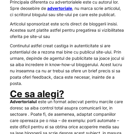
Principala diferenta cu advertorialele este cu autorul lor.
Spre deosebire de
advertoriale
, nu marca scrie articolul,
ci scriitorul blogului sau site-ului pe care este publicat.
Articolul sponsorizat este scris direct de bloggerii insisi.
Acestea sunt platite astfel pentru pregatirea si vizibilitatea
oferita pe site-ul sau
Continutul astfel creat castiga in autenticitate si are
potentialul de a rezona mai bine cu publicul site-ului. Prin
urmare, depinde de agentul de publicitate sa joace jocul si
sa aiba incredere in know-how-ul bloggerului. Acest lucru
nu inseamna ca nu ar trebui sa ofere un brief precis si sa
poata oferi feedback, daca este necesar, inainte de a
posta.
Ce sa alegi?
Advertorialul
este un format adecvat pentru marcile care
doresc sa aiba control total asupra comunicarii lor, in
sectoare . Poate fi, de asemenea, adaptat companiilor
care opereaza pe o nisa – de exemplu: porti automate –
este dificil pentru ei sa obtina orice acoperire media sau
sa lase bloggerii sa scrie despre acest subiect, in masura