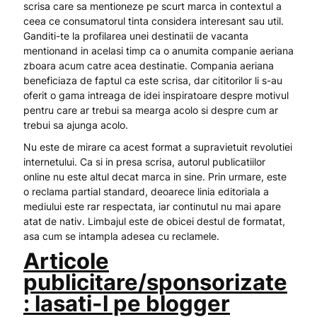
scrisa care sa mentioneze pe scurt marca in contextul a
ceea ce consumatorul tinta considera interesant sau util.
Ganditi-te la profilarea unei destinatii de vacanta
mentionand in acelasi timp ca o anumita companie aeriana
zboara acum catre acea destinatie. Compania aeriana
beneficiaza de faptul ca este scrisa, dar cititorilor li s-au
oferit o gama intreaga de idei inspiratoare despre motivul
pentru care ar trebui sa mearga acolo si despre cum ar
trebui sa ajunga acolo.
Nu este de mirare ca acest format a supravietuit revolutiei
internetului. Ca si in presa scrisa, autorul publicatiilor
online nu este altul decat marca in sine. Prin urmare, este
o reclama partial standard, deoarece linia editoriala a
mediului este rar respectata, iar continutul nu mai apare
atat de nativ. Limbajul este de obicei destul de formatat,
asa cum se intampla adesea cu reclamele.
Articole
publicitare/sponsorizate
: lasati-l pe blogger