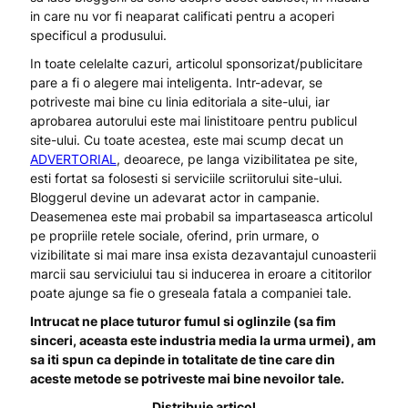
in care nu vor fi neaparat calificati pentru a acoperi
specificul a produsului.
In toate celelalte cazuri, articolul sponsorizat/publicitare
pare a fi o alegere mai inteligenta. Intr-adevar, se
potriveste mai bine cu linia editoriala a site-ului, iar
aprobarea autorului este mai linistitoare pentru publicul
site-ului. Cu toate acestea, este mai scump decat un
ADVERTORIAL
, deoarece, pe langa vizibilitatea pe site,
esti fortat sa folosesti si serviciile scriitorului site-ului.
Bloggerul devine un adevarat actor in campanie.
Deasemenea este mai probabil sa impartaseasca articolul
pe propriile retele sociale, oferind, prin urmare, o
vizibilitate si mai mare insa exista dezavantajul cunoasterii
marcii sau serviciului tau si inducerea in eroare a cititorilor
poate ajunge sa fie o greseala fatala a companiei tale.
Intrucat ne place tuturor fumul si oglinzile (sa fim
sinceri, aceasta este industria media la urma urmei), am
sa iti spun ca depinde in totalitate de tine care din
aceste metode se potriveste mai bine nevoilor tale.
Distribuie articol