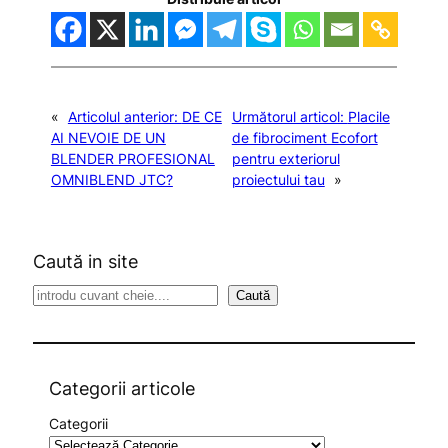
«
Articolul anterior:
DE CE
Următorul articol:
Placile
AI NEVOIE DE UN
de fibrociment Ecofort
BLENDER PROFESIONAL
pentru exteriorul
OMNIBLEND JTC?
proiectului tau
»
Caută in site
S
Caută
e
a
r
c
Categorii articole
h
Categorii