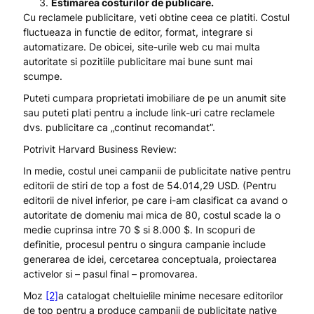
Estimarea costurilor de publicare.
Cu reclamele publicitare, veti obtine ceea ce platiti. Costul
fluctueaza in functie de editor, format, integrare si
automatizare. De obicei, site-urile web cu mai multa
autoritate si pozitiile publicitare mai bune sunt mai
scumpe.
Puteti cumpara proprietati imobiliare de pe un anumit site
sau puteti plati pentru a include link-uri catre reclamele
dvs. publicitare ca „continut recomandat”.
Potrivit Harvard Business Review:
In medie, costul unei campanii de publicitate native pentru
editorii de stiri de top a fost de 54.014,29 USD. (Pentru
editorii de nivel inferior, pe care i-am clasificat ca avand o
autoritate de domeniu mai mica de 80, costul scade la o
medie cuprinsa intre 70 $ si 8.000 $. In scopuri de
definitie, procesul pentru o singura campanie include
generarea de idei, cercetarea conceptuala, proiectarea
activelor si – pasul final – promovarea.
Moz
[2]
a catalogat cheltuielile minime necesare editorilor
de top pentru a produce campanii de publicitate native