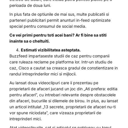
perioada de doua luni.
In plus fata de optiunile de mai sus, multe publicatii si
parteneri publicitari permit anunturi in-feed optimizate
special pentru consumul de social media.
Ce vei primi pentru toti acei bani? Ar fi bine sa stiti
inainte sa o cheltuiti.
Estimati vizibilitatea asteptata.
Buzzfeed impartaseste studii de caz pentru companii
care ruleaza reclame pe platforma lor. Intr-un studiu de
caz, Cisco a cautat sa creasca gradul de constientizare in
randul intreprinderilor mici si mijlocii.
Au lansat doua videoclipuri care ii prezentau pe
proprietarii de afaceri jucand un joc din „Ati prefera: editia
pentru afaceri”, cu intrebari relevante despre obstacolele
din afaceri, bucuriile si dilemele de birou. In plus, au lansat
un articol intitulat „13 secrete, proprietarii de afaceri nu-ti
vor spune niciodata”, care vizeaza proprietarii de
intreprinderi mici.
Atat videoclipurile, cat si articolul se potriveau cu tonul