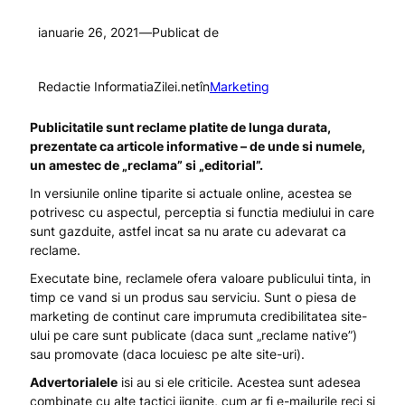
ianuarie 26, 2021
—
Publicat de
Redactie InformatiaZilei.net
în
Marketing
Publicitatile sunt reclame platite de lunga durata,
prezentate ca articole informative – de unde si numele,
un amestec de „reclama” si „editorial”.
In versiunile online tiparite si actuale online, acestea se
potrivesc cu aspectul, perceptia si functia mediului in care
sunt gazduite, astfel incat sa nu arate cu adevarat ca
reclame.
Executate bine, reclamele ofera valoare publicului tinta, in
timp ce vand si un produs sau serviciu. Sunt o piesa de
marketing de continut care imprumuta credibilitatea site-
ului pe care sunt publicate (daca sunt „reclame native”)
sau promovate (daca locuiesc pe alte site-uri).
Advertorialele
isi au si ele criticile. Acestea sunt adesea
combinate cu alte tactici jignite, cum ar fi e-mailurile reci si