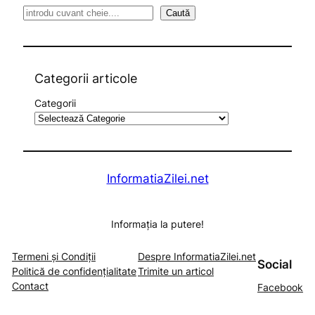
S
Caută
e
a
r
c
Categorii articole
h
Categorii
InformatiaZilei.net
Informația la putere!
Termeni și Condiții
Despre InformatiaZilei.net
Social
Politică de confidențialitate
Trimite un articol
Contact
Facebook