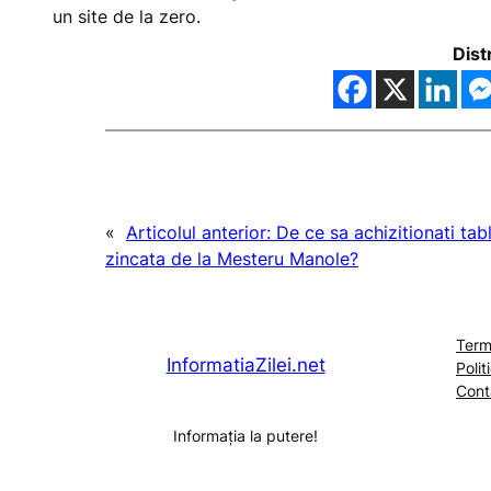
un site de la zero.
Dist
«
Articolul anterior:
De ce sa achizitionati tab
zincata de la Mesteru Manole?
Terme
InformatiaZilei.net
Polit
Cont
Informația la putere!