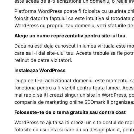
este aceea de a-ti achizitiona un domeniu, o reala in
Platforma WordPress poate fi folosita cu usurinta chia
folosit datorita faptului ca este intuitiva si totodata 
WordPress cu propriul tau domeniu, vezi sfaturile de 
Alege un nume reprezentativ pentru site-ul tau
Daca nu esti deja cunoscut in lumea virtuala este mo
care sa i-l dai site-ului tau. Acesta trebuie sa fie potr
retinut de catre vizitatori.
Instaleaza WordPress
Dupa ce ti-ai achizitionat domeniul este momentul sa
functiona pentru a fi vizibil pentru toata lumea. Aces
mai rapid sa iti creezi singur un site in WordPress, p
compania de marketing online SEOmark il organizea
Foloseste-te de o tema gratuita sau contra cost
WordPress te ajuta sa iti creezi un site destul de rap
folosite cu usurinta si care au un design placut, pent