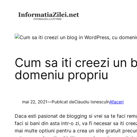
Sari
la
conținut
Cum sa iti creezi un 
domeniu propriu
mai 22, 2021
—
Publicat de
Claudiu Ionescu
în
Afaceri
Daca esti pasionat de blogging si vrei sa te faci remar
faci si bani din asta intr-o zi, va fi necesar sa iti cre
mai multe optiuni pentru a crea un site gratuit pr