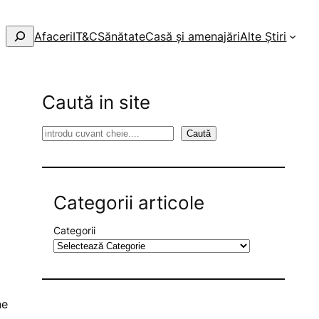
Afaceri
IT&C
Sănătate
Casă și amenajări
Alte Știri
Caută in site
S
Caută
e
a
r
Categorii articole
c
h
Categorii
ne