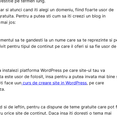
vestitie pe termen lung.
r si atunci cand iti alegi un domeniu, fiind foarte usor de
gratuita. Pentru a putea sti cum sa iti creezi un blog in
mai jos:
mentul sa te gandesti la un nume care sa te reprezinte si p
ivit pentru tipul de continut pe care il oferi si sa fie usor de
 instalezi platforma WordPress pe care site-ul tau va
ta este usor de folosit, insa pentru a putea invata mai bine 
oti face uun
curs de creare site in WordPress
, pe care
za.
id si de ieftin, pentru ca dispune de teme gratuite care pot f
ru orice site de continut. Daca insa iti doresti o tema mai