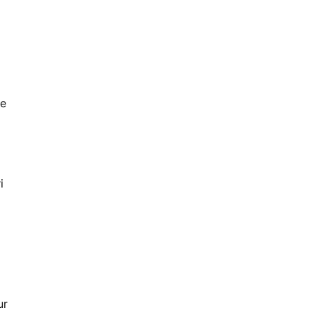
de
i
ur