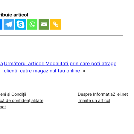
ribuie articol
la
Următorul articol:
Modalitati prin care poti atrage
clientii catre magazinul tau online
»
ni și Condiții
Despre InformatiaZilei.net
ică de confidențialitate
Trimite un articol
act