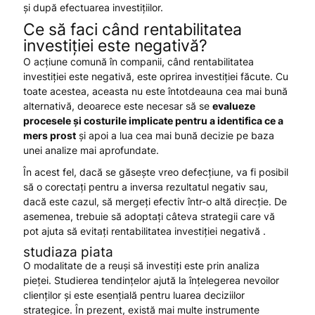
și după efectuarea investițiilor.
Ce să faci când rentabilitatea
investiției este negativă?
O acțiune comună în companii, când rentabilitatea
investiției este negativă, este oprirea investiției făcute. Cu
toate acestea, aceasta nu este întotdeauna cea mai bună
alternativă, deoarece este necesar să se
evalueze
procesele și costurile implicate pentru a
identifica ce a
mers prost
și apoi a lua cea mai bună decizie pe baza
unei analize mai aprofundate.
În acest fel, dacă se găsește vreo defecțiune, va fi posibil
să o corectați pentru a inversa rezultatul negativ sau,
dacă este cazul, să mergeți efectiv într-o altă direcție. De
asemenea, trebuie să adoptați câteva strategii care vă
pot ajuta să evitați rentabilitatea investiției negativă .
studiaza piata
O modalitate de a reuși să investiți este prin analiza
pieței. Studierea tendințelor ajută la înțelegerea nevoilor
clienților și este esențială pentru luarea deciziilor
strategice. În prezent, există mai multe instrumente