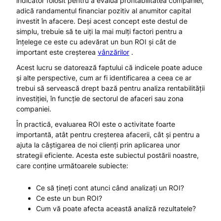
indicator folosit pentru a evalua profitabilitatea companiei,
adică randamentul financiar pozitiv al anumitor capital
investit în afacere. Deși acest concept este destul de
simplu, trebuie să te uiți la mai mulți factori pentru a
înțelege ce este cu adevărat un bun ROI și cât de
important este creșterea
vânzărilor
.
Acest lucru se datorează faptului că indicele poate aduce
și alte perspective, cum ar fi identificarea a ceea ce ar
trebui să servească drept bază pentru analiza rentabilității
investiției, în funcție de sectorul de afaceri sau zona
companiei.
În practică, evaluarea ROI este o activitate foarte
importantă, atât pentru creșterea afacerii, cât și pentru a
ajuta la câștigarea de noi clienți prin aplicarea unor
strategii eficiente. Acesta este subiectul postării noastre,
care conține următoarele subiecte:
Ce să țineți cont atunci când analizați un ROI?
Ce este un bun ROI?
Cum vă poate afecta această analiză rezultatele?