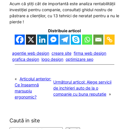
Acum că știți cât de importantă este analiza rentabilității
investiției pentru companie, consultați ghidul nostru de
păstrare a clienților, cu 13 tehnici de neratat pentru a nu le
pierde !
Distribuie articol
agentie web design
creare site
firma web design
grafica design
logo design
optimizare seo
«
Articolul anterior:
Următorul articol:
Alege servicii
Ce înseamnă
de inchirieri auto de la o
marsupiu
companie cu buna reputatie
»
ergonomic?
Caută in site