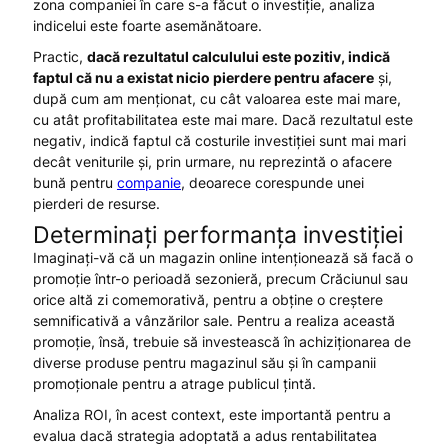
zona companiei în care s-a făcut o investiție, analiza
indicelui este foarte asemănătoare.
Practic,
dacă rezultatul calculului este pozitiv, indică
faptul că nu a existat nicio pierdere pentru afacere
și,
după cum am menționat, cu cât valoarea este mai mare,
cu atât profitabilitatea este mai mare. Dacă rezultatul este
negativ, indică faptul că costurile investiției sunt mai mari
decât veniturile și, prin urmare, nu reprezintă o afacere
bună pentru
companie
, deoarece corespunde unei
pierderi de resurse.
Determinați performanța investiției
Imaginați-vă că un magazin online intenționează să facă o
promoție într-o perioadă sezonieră, precum Crăciunul sau
orice altă zi comemorativă, pentru a obține o creștere
semnificativă a vânzărilor sale. Pentru a realiza această
promoție, însă, trebuie să investească în achiziționarea de
diverse produse pentru magazinul său și în campanii
promoționale pentru a atrage publicul țintă.
Analiza ROI, în acest context, este importantă pentru a
evalua dacă strategia adoptată a adus rentabilitatea