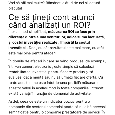
Vrei să afli mai multe? Rămâneți alături de noi și lectură
plăcută!
Ce să țineți cont atunci
când analizați un ROI?
Într-un mod simplificat,
măsurarea
ROI
se face prin
diferența dintre suma veniturilor, adică suma facturată,
și costul investiției realizate
,
împărțit la costul
investiției
. Deci, cu cât rezultatul este mai mare, cu atât
este mai bine pentru afaceri.
În tipurile de afaceri în care se vând produse, de exemplu,
într –un comerț electronic , este simplu să calculezi
rentabilitatea investiției pentru fiecare produs și să
evaluezi dacă merită sau nu să urmezi fiecare ofertă. Cu
toate acestea, nu este întotdeauna posibilă măsurarea
acestor valori în același mod în toate companiile, întrucât
există variații în funcție de domeniul de activitate.
Astfel, ceea ce este un indicator pozitiv pentru o
companie din sectorul comercial poate să nu aibă aceeași
semnificație pentru o companie prestatoare de servicii. În