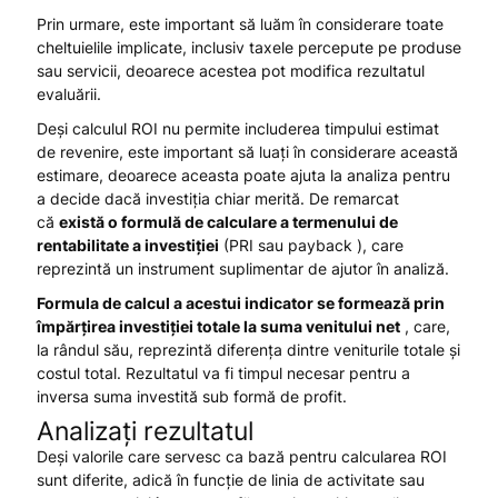
Prin urmare, este important să luăm în considerare toate
cheltuielile implicate, inclusiv taxele percepute pe produse
sau servicii, deoarece acestea pot modifica rezultatul
evaluării.
Deși calculul ROI nu permite includerea timpului estimat
de revenire, este important să luați în considerare această
estimare, deoarece aceasta poate ajuta la analiza pentru
a decide dacă investiția chiar merită. De remarcat
că
există o formulă de calculare a termenului de
rentabilitate a investiției
(PRI sau payback ), care
reprezintă un instrument suplimentar de ajutor în analiză.
Formula de calcul a acestui indicator se formează prin
împărțirea investiției totale la suma venitului net
, care,
la rândul său, reprezintă diferența dintre veniturile totale și
costul total. Rezultatul va fi timpul necesar pentru a
inversa suma investită sub formă de profit.
Analizați rezultatul
Deși valorile care servesc ca bază pentru calcularea ROI
sunt diferite, adică în funcție de linia de activitate sau