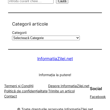
S
Caută
e
a
r
c
Categorii articole
h
Categorii
InformatiaZilei.net
Informația la putere!
Termeni și Condiții
Despre InformatiaZilei.net
Social
Politică de confidențialitate
Trimite un articol
Contact
Facebook
© Toate drepturile rezervate InformatiaZilei.net