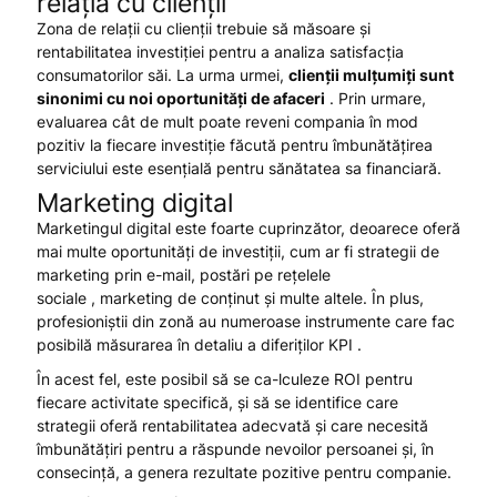
relația cu clienții
Zona de relații cu clienții trebuie să măsoare și
rentabilitatea investiției pentru a analiza satisfacția
consumatorilor săi. La urma urmei,
clienții mulțumiți sunt
sinonimi cu noi oportunități de afaceri
. Prin urmare,
evaluarea cât de mult poate reveni compania în mod
pozitiv la fiecare investiție făcută pentru îmbunătățirea
serviciului este esențială pentru sănătatea sa financiară.
Marketing digital
Marketingul digital este foarte cuprinzător, deoarece oferă
mai multe oportunități de investiții, cum ar fi strategii de
marketing prin e-mail, postări pe rețelele
sociale , marketing de conținut și multe altele. În plus,
profesioniștii din zonă au numeroase instrumente care fac
posibilă măsurarea în detaliu a diferiților KPI .
În acest fel, este posibil să se ca-lculeze ROI pentru
fiecare activitate specifică, și să se identifice care
strategii oferă rentabilitatea adecvată și care necesită
îmbunătățiri pentru a răspunde nevoilor persoanei și, în
consecință, a genera rezultate pozitive pentru companie.