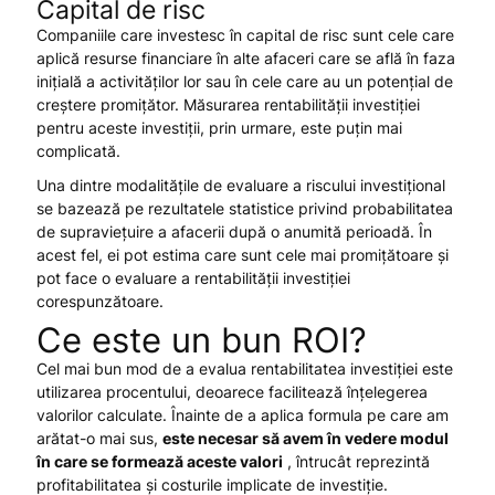
Capital de risc
Companiile care investesc în capital de risc sunt cele care
aplică resurse financiare în alte afaceri care se află în faza
inițială a activităților lor sau în cele care au un potențial de
creștere promițător. Măsurarea rentabilității investiției
pentru aceste investiții, prin urmare, este puțin mai
complicată.
Una dintre modalitățile de evaluare a riscului investițional
se bazează pe rezultatele statistice privind probabilitatea
de supraviețuire a afacerii după o anumită perioadă. În
acest fel, ei pot estima care sunt cele mai promițătoare și
pot face o evaluare a rentabilității investiției
corespunzătoare.
Ce este un bun ROI?
Cel mai bun mod de a evalua rentabilitatea investiției este
utilizarea procentului, deoarece facilitează înțelegerea
valorilor calculate. Înainte de a aplica formula pe care am
arătat-o ​​mai sus,
este necesar să avem în vedere modul
în care se formează aceste valori
, întrucât reprezintă
profitabilitatea și costurile implicate de investiție.