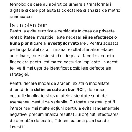
tehnologice care au apărut ca urmare a transformării
digitale și care pot ajuta la colectarea și analiza de metrici
și indicatori.
fa un plan bun
Pentru a evita surprizele neplăcute în ceea ce privește
rentabilitatea investiției, este necesar
să se efectueze o
bună planificare a investițiilor viitoare
. Pentru aceasta,
pe langa faptul ca ai in mana rezultatul analizei etapei
anterioare, care este studiul de piata, faceti o ancheta
financiara pentru estimarea costurilor implicate. În acest
fel, va fi mai ușor de identificat posibilele defecte ale
strategiei.
Pentru fiecare model de afaceri, există o modalitate
diferită de a
defini ce este un bun ROI
, deoarece
costurile implicate și rezultatele așteptate sunt, de
asemenea, destul de variabile. Cu toate acestea, pot fi
întreprinse mai multe acțiuni pentru a evita randamentele
negative, precum analiza rezultatului obținut, efectuarea
de cercetări de piață și întocmirea unui plan bun de
investiții.