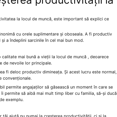
tivitatea la locul de muncă, este important să explici ce
inonimă cu orele suplimentare și oboseala. A fi productiv
 și a îndeplini sarcinile în cel mai bun mod.
o calitate mai bună a vieții la locul de muncă , deoarece
e de nevoile lor principale.
ea fi deloc productiv dimineața. Și acest lucru este normal,
le convenționale.
ibil permite angajaților să găsească un moment în care se
 îi permite să aibă mai mult timp liber cu familia, să-și ducă
 de exemplu.
tăi ajută nu numai la creșterea productivității, ci și la