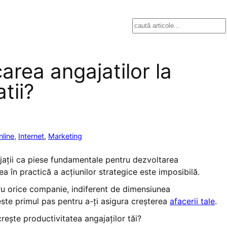
Search
area angajatilor la
tii?
line
, 
Internet
, 
Marketing
ajații ca piese fundamentale pentru dezvoltarea
ea în practică a acțiunilor strategice este imposibilă.
entru orice companie, indiferent de dimensiunea
este primul pas pentru a-ți asigura creșterea
afacerii tale
.
crește productivitatea angajaților tăi?