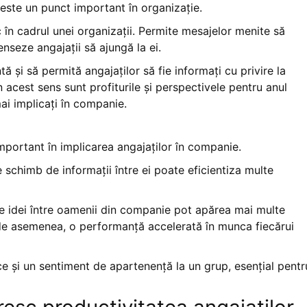
te un punct important în organizație.
c în cadrul unei organizații. Permite mesajelor menite să
nseze angajații să ajungă la ei.
ă și să permită angajaților să fie informați cu privire la
acest sens sunt profiturile și perspectivele pentru anul
ai implicați în companie.
portant în implicarea angajaților în companie.
 schimb de informații între ei poate eficientiza multe
 de idei între oamenii din companie pot apărea mai multe
 de asemenea, o performanță accelerată în munca fiecărui
ce și un sentiment de apartenență la un grup, esențial pentr