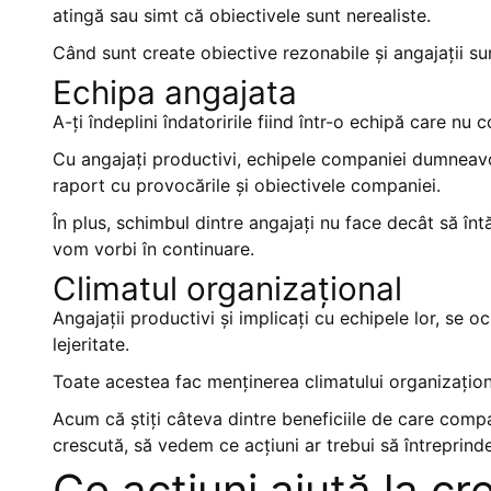
atingă sau simt că obiectivele sunt nerealiste.
Când sunt create obiective rezonabile și angajații sun
Echipa angajata
A-ți îndeplini îndatoririle fiind într-o echipă care n
Cu angajați productivi, echipele companiei dumneavoas
raport cu provocările și obiectivele companiei.
În plus, schimbul dintre angajați nu face decât să în
vom vorbi în continuare.
Climatul organizațional
Angajații productivi și implicați cu echipele lor, se 
lejeritate.
Toate acestea fac menținerea climatului organizațio
Acum că știți câteva dintre beneficiile de care com
crescută, să vedem ce acțiuni ar trebui să întreprinde
Ce acțiuni ajută la cr