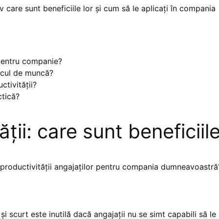
v care sunt beneficiile lor și cum să le aplicați în compania
 pentru companie?
locul de muncă?
tivității?
ctică?
ții: care sunt beneficiil
a productivității angajaților pentru compania dumneavoastră
i scurt este inutilă dacă angajații nu se simt capabili să le