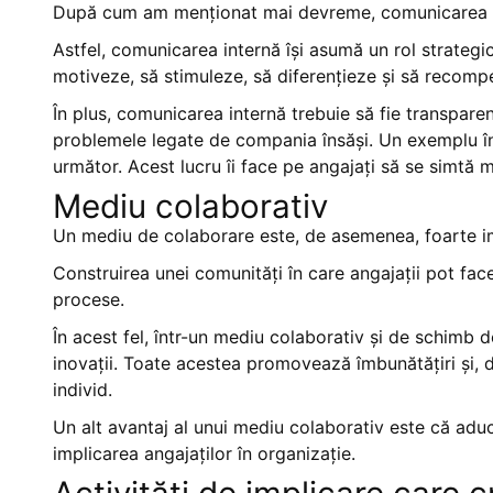
După cum am menționat mai devreme, comunicarea es
Astfel, comunicarea internă își asumă un rol strategi
motiveze, să stimuleze, să diferențieze și să recompe
În plus, comunicarea internă trebuie să fie transparent
problemele legate de compania însăși. Un exemplu în 
următor. Acest lucru îi face pe angajați să se simtă m
Mediu colaborativ
Un mediu de colaborare este, de asemenea, foarte im
Construirea unei comunități în care angajații pot face
procese.
În acest fel, într-un mediu colaborativ și de schimb
inovații. Toate acestea promovează îmbunătățiri și,
individ.
Un alt avantaj al unui mediu colaborativ este că adu
implicarea angajaților în organizație.