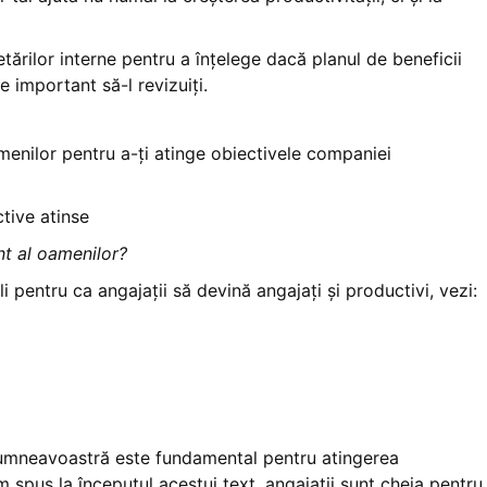
tărilor interne pentru a înțelege dacă planul de beneficii
e important să-l revizuiți.
enilor pentru a-ți atinge obiectivele companiei
tive atinse
t al oamenilor?
 pentru ca angajații să devină angajați și productivi, vezi:
dumneavoastră este fundamental pentru atingerea
pus la începutul acestui text, angajații sunt cheia pentru