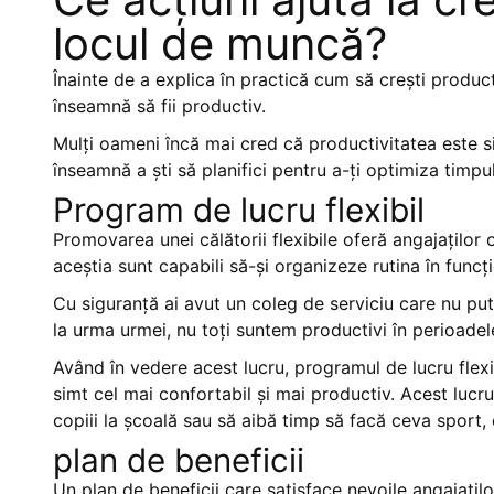
locul de muncă?
Înainte de a explica în practică cum să crești produc
înseamnă să fii productiv.
Mulți oameni încă mai cred că productivitatea este s
înseamnă a ști să planifici pentru a-ți optimiza timpul
Program de lucru flexibil
Promovarea unei călătorii flexibile oferă angajaților 
aceștia sunt capabili să-și organizeze rutina în funcți
Cu siguranță ai avut un coleg de serviciu care nu put
la urma urmei, nu toți suntem productivi în perioade
Având în vedere acest lucru, programul de lucru flex
simt cel mai confortabil și mai productiv. Acest lucru
copiii la școală sau să aibă timp să facă ceva sport,
plan de beneficii
Un plan de beneficii care satisface nevoile angajaților 