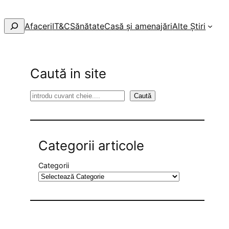
Afaceri
IT&C
Sănătate
Casă și amenajări
Alte Știri
Caută in site
S
Caută
e
a
r
Categorii articole
c
h
Categorii