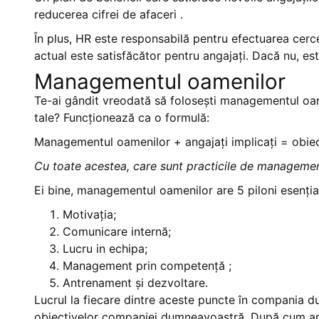
reducerea cifrei de afaceri .
În plus, HR este responsabilă pentru efectuarea cerce
actual este satisfăcător pentru angajați. Dacă nu, est
Managementul oamenilor
Te-ai gândit vreodată să folosești managementul oam
tale? Funcționează ca o formulă:
Managementul oamenilor + angajați implicați = obiec
Cu toate acestea, care sunt practicile de managemen
Ei bine, managementul oamenilor are 5 piloni esențiali
Motivația;
Comunicare internă;
Lucru in echipa;
Management prin competență ;
Antrenament și dezvoltare.
Lucrul la fiecare dintre aceste puncte în compania 
obiectivelor companiei dumneavoastră. După cum am s