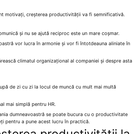
t motivați, creșterea productivității va fi semnificativă.
u comunică și nu se ajută reciproc este un mare coșmar.
tră vor lucra în armonie și vor fi întotdeauna aliniate în
tărească climatul organizațional al companiei și despre asta
ocupă de zi cu zi la locul de muncă cu mult mai multă
nal mai simplă pentru HR.
pania dumneavoastră se poate bucura cu o productivitate
ți pentru a pune acest lucru în practică.
eșterea productivității la