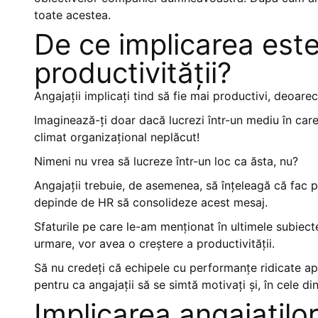
toate acestea.
De ce implicarea este
productivității?
Angajații implicați tind să fie mai productivi, deoare
Imaginează-ți doar dacă lucrezi într-un mediu în car
climat organizațional neplăcut!
Nimeni nu vrea să lucreze într-un loc ca ăsta, nu?
Angajații trebuie, de asemenea, să înțeleagă că fac 
depinde de HR să consolideze acest mesaj.
Sfaturile pe care le-am menționat în ultimele subiecte 
urmare, vor avea o creștere a productivității.
Să nu credeți că echipele cu performanțe ridicate a
pentru ca angajații să se simtă motivați și, în cele di
Implicarea angajațilo