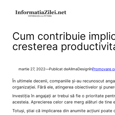
Sari
la
conținut
Cum contribuie implic
cresterea productivita
martie 27, 2022
—
Publicat de
AllmaDesign
în
Promovare on
În ultimele decenii, companiile și-au recunoscut ang
organizației. Fără ele, atingerea obiectivelor și puner
Investiția în angajați ar trebui să fie o prioritate p
acesteia. Aprecierea celor care merg alături de tine 
Totuși, știai că implicarea din anumite acțiuni poate 