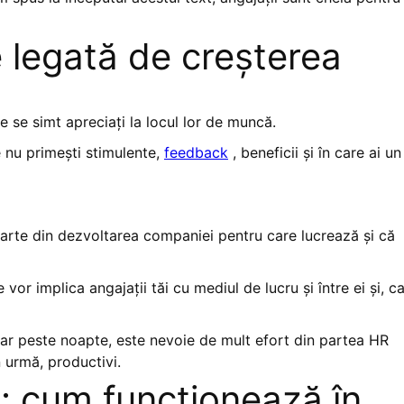
 legată de creșterea
ce se simt apreciați la locul lor de muncă.
e nu primești stimulente,
feedback
, beneficii și în care ai un
parte din dezvoltarea companiei pentru care lucrează și că
vor implica angajații tăi cu mediul de lucru și între ei și, c
par peste noapte, este nevoie de mult efort din partea HR
n urmă, productivi.
r: cum funcționează în