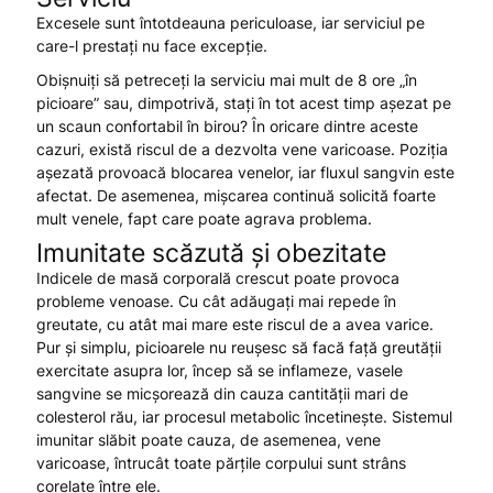
Excesele sunt întotdeauna periculoase, iar serviciul pe
care-l prestați nu face excepție.
Obișnuiți să petreceți la serviciu mai mult de 8 ore „în
picioare” sau, dimpotrivă, stați în tot acest timp așezat pe
un scaun confortabil în birou? În oricare dintre aceste
cazuri, există riscul de a dezvolta vene varicoase. Poziția
așezată provoacă blocarea venelor, iar fluxul sangvin este
afectat. De asemenea, mișcarea continuă solicită foarte
mult venele, fapt care poate agrava problema.
Imunitate scăzută și obezitate
Indicele de masă corporală crescut poate provoca
probleme venoase. Cu cât adăugați mai repede în
greutate, cu atât mai mare este riscul de a avea varice.
Pur și simplu, picioarele nu reușesc să facă față greutății
exercitate asupra lor, încep să se inflameze, vasele
sangvine se micșorează din cauza cantității mari de
colesterol rău, iar procesul metabolic încetinește. Sistemul
imunitar slăbit poate cauza, de asemenea, vene
varicoase, întrucât toate părțile corpului sunt strâns
corelate între ele.