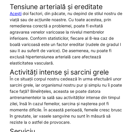
Tensiune arterială și ereditate
Acești
doi factori, din păcate, nu depind de stilul nostru de
viață sau de acțiunile noastre. Cu toate acestea, prin
remedierea corectă a problemei, poate fi evitată
agravarea venelor varicoase la nivelul membrelor
inferioare. Conform statisticilor, fiecare al 8-lea caz de
boală varicoasă este un factor ereditar (rudele de gradul I
sau II au suferit de varice). De asemenea, nu poate fi
exclusă hipertensiunea arterială care afectează
elasticitatea vasculară.
Activități intense și sarcini grele
În ce situații corpul nostru cedează în urma efectuării unor
sarcini grele, iar organismul nostru pur și simplu nu îi poate
face față? Bineînțeles, aceasta se poate datora
antrenamentelor la sală sau activităților intense din timpul
zilei, însă în cazul femeilor, sarcina și nașterea pot fi
momente dificile. În această perioadă, femeile cresc brusc
în greutate, iar vasele sangvine nu sunt în măsură să
reziste la o astfel de provocare.
Serviciu