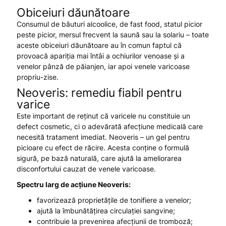
Obiceiuri dăunătoare
Consumul de băuturi alcoolice, de fast food, statul picior
peste picior, mersul frecvent la saună sau la solariu – toate
aceste obiceiuri dăunătoare au în comun faptul că
provoacă apariția mai întâi a ochiurilor venoase și a
venelor pânză de păianjen, iar apoi venele varicoase
propriu-zise.
Neoveris: remediu fiabil pentru
varice
Este important de reținut că varicele nu constituie un
defect cosmetic, ci o adevărată afecțiune medicală care
necesită tratament imediat. Neoveris – un gel pentru
picioare cu efect de răcire. Acesta conține o formulă
sigură, pe bază naturală, care ajută la ameliorarea
disconfortului cauzat de venele varicoase.
Spectru larg de acțiune
Neoveris:
favorizează proprietățile de tonifiere a venelor;
ajută la îmbunătățirea circulației sangvine;
contribuie la prevenirea afecțiunii de tromboză;