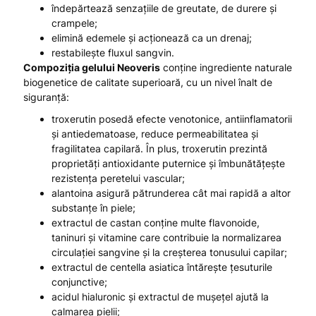
îndepărtează senzațiile de greutate, de durere și
crampele;
elimină edemele și acționează ca un drenaj;
restabilește fluxul sangvin.
Compoziția gelului Neoveris
conține ingrediente naturale
biogenetice de calitate superioară, cu un nivel înalt de
siguranță:
troxerutin posedă efecte venotonice, antiinflamatorii
și antiedematoase, reduce permeabilitatea și
fragilitatea capilară. În plus, troxerutin prezintă
proprietăți antioxidante puternice și îmbunătățește
rezistența peretelui vascular;
alantoina asigură pătrunderea cât mai rapidă a altor
substanțe în piele;
extractul de castan conține multe flavonoide,
taninuri și vitamine care contribuie la normalizarea
circulației sangvine și la creșterea tonusului capilar;
extractul de centella asiatica întărește țesuturile
conjunctive;
acidul hialuronic și extractul de mușețel ajută la
calmarea pielii;