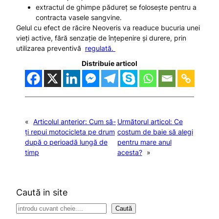
extractul de ghimpe pădureț se folosește pentru a
contracta vasele sangvine.
Gelul cu efect de răcire Neoveris va readuce bucuria unei
vieți active, fără senzație de înțepenire și durere, prin
utilizarea preventivă
regulată.
Distribuie articol
«
Articolul anterior:
Cum să-
Următorul articol:
Ce
ți repui motocicleta pe drum
costum de baie să alegi
după o perioadă lungă de
pentru mare anul
timp
acesta?
»
Caută in site
S
Caută
e