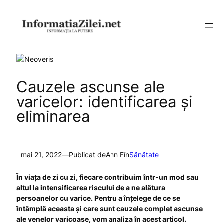
Sari
la
conținut
Cauzele ascunse ale
varicelor: identificarea și
eliminarea
mai 21, 2022
—
Publicat de
Ann F
în
Sănătate
Î
n via
ța de zi cu zi, fiecare
contribuim
într-un mod sau
altul la intensificarea riscului de a ne ală
tura
persoanelor cu varice. Pentru a înțelege de ce se
întâmplă aceasta și care sunt cauzele complet as
cunse
ale venelor varicoase, vom analiza în acest articol.