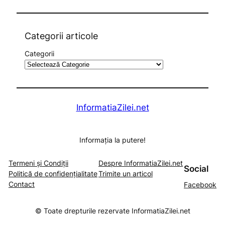
a
r
c
Categorii articole
h
Categorii
InformatiaZilei.net
Informația la putere!
Termeni și Condiții
Despre InformatiaZilei.net
Social
Politică de confidențialitate
Trimite un articol
Contact
Facebook
© Toate drepturile rezervate InformatiaZilei.net