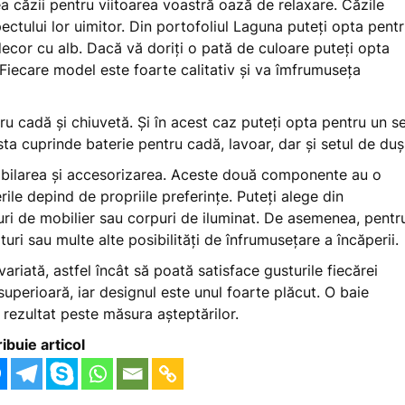
a căzii pentru viitoarea voastră oază de relaxare. Căzile
ctului lor uimitor. Din portofoliul Laguna puteți opta pent
cor cu alb. Dacă vă doriți o pată de culoare puteți opta
iecare model este foarte calitativ și va îmfrumuseța
tru cadă și chiuvetă. Și în acest caz puteți opta pentru un s
esta cuprinde baterie pentru cadă, lavoar, dar și setul de duș
obilarea și accesorizarea. Aceste două componente au o
ile depind de propriile preferințe. Puteți alege din
uri de mobilier sau corpuri de iluminat. De asemenea, pentr
turi sau multe alte posibilități de înfrumusețare a încăperii.
iată, astfel încât să poată satisface gusturile fiecărei
superioară, iar designul este unul foarte plăcut. O baie
rezultat peste măsura așteptărilor.
ribuie articol