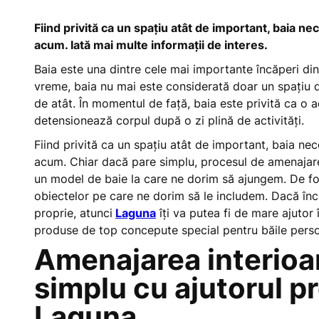
Fiind privită ca un spațiu atât de important, baia
acum. Iată mai multe informații de interes.
Baia este una dintre cele mai importante încăperi dint
vreme, baia nu mai este considerată doar un spațiu d
de atât. În momentul de față, baia este privită ca o a
detensionează corpul după o zi plină de activități.
Fiind privită ca un spațiu atât de important, baia 
acum. Chiar dacă pare simplu, procesul de amenajare
un model de baie la care ne dorim să ajungem. De foar
obiectelor pe care ne dorim să le includem. Dacă încă 
proprie, atunci
Laguna
îți va putea fi de mare ajutor 
produse de top concepute special pentru băile perso
Amenajarea interioa
simplu cu ajutorul p
Laguna