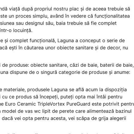
ndă viață după propriul nostru plac și de aceea trebuie să
ste un proces simplu, având în vedere că funcționalitatea
nsiunea sau designul său, baia trebuie să fie complet
într-o locuință.
fie și complet funcțională, Laguna a conceput o serie de
că ești în căutarea unor obiecte sanitare și de decor, nu
 de produse: obiecte sanitare, căzi de baie, baterii de baie,
aguna dispune de o singură categorie de produse și anume:
te materiale, produsele Laguna se află acum la dispoziția
i cu ce produs să începeți, puteți opta mai întâi pentru
he Euro Ceramic TripleVortex PureGuard este potrivit pentr
un model de vas wc lipit de perete care alimentează bazinul
i dacă vei opta pentru acesta, vei scăpa de grija alegerii