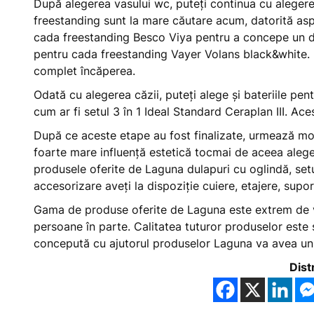
După alegerea vasului wc, puteți continua cu alegere
freestanding sunt la mare căutare acum, datorită aspe
cada freestanding Besco Viya pentru a concepe un de
pentru cada freestanding Vayer Volans black&white. F
complet încăperea.
Odată cu alegerea căzii, puteți alege și bateriile pen
cum ar fi setul 3 în 1 Ideal Standard Ceraplan III. Ac
După ce aceste etape au fost finalizate, urmează m
foarte mare influență estetică tocmai de aceea aleger
produsele oferite de Laguna dulapuri cu oglindă, set
accesorizare aveți la dispoziție cuiere, etajere, supor
Gama de produse oferite de Laguna este extrem de var
persoane în parte. Calitatea tuturor produselor este 
concepută cu ajutorul produselor Laguna va avea un 
Dist