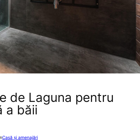
te de Laguna pentru
 a băii
în
Casă și amenajări