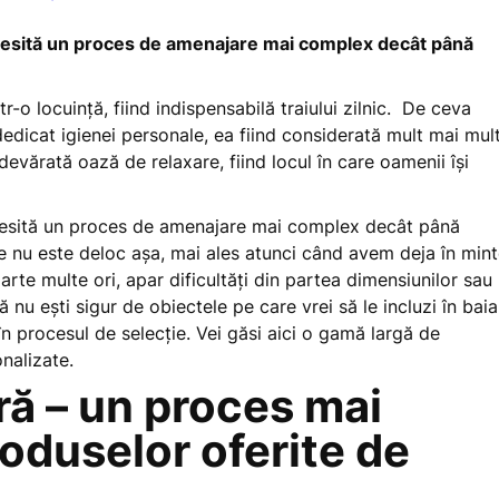
 necesită un proces de amenajare mai complex decât până
r-o locuință, fiind indispensabilă traiului zilnic. De ceva
edicat igienei personale, ea fiind considerată mult mai mul
devărată oază de relaxare, fiind locul în care oamenii își
necesită un proces de amenajare mai complex decât până
 nu este deloc așa, mai ales atunci când avem deja în min
te multe ori, apar dificultăți din partea dimensiunilor sau
nu ești sigur de obiectele pe care vrei să le incluzi în baia
în procesul de selecție. Vei găsi aici o gamă largă de
nalizate.
ră – un proces mai
roduselor oferite de