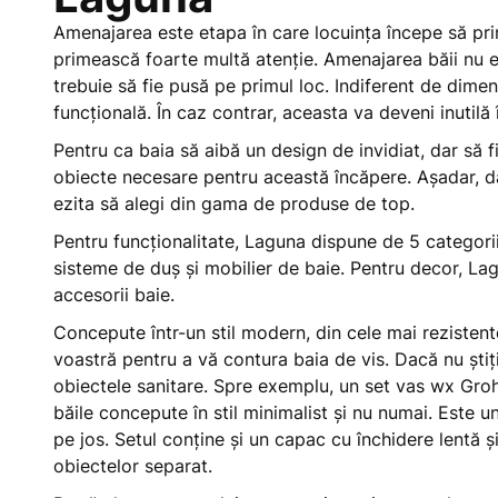
Amenajarea este etapa în care locuința începe să pri
primească foarte multă atenție. Amenajarea băii nu e
trebuie să fie pusă pe primul loc. Indiferent de dime
funcțională. În caz contrar, aceasta va deveni inutilă 
Pentru ca baia să aibă un design de invidiat, dar să 
obiecte necesare pentru această încăpere. Așadar, da
ezita să alegi din gama de produse de top.
Pentru funcționalitate, Laguna dispune de 5 categorii
sisteme de duș și mobilier de baie. Pentru decor, L
accesorii baie.
Concepute într-un stil modern, din cele mai rezisten
voastră pentru a vă contura baia de vis. Dacă nu știț
obiectele sanitare. Spre exemplu, un set vas wx Gro
băile concepute în stil minimalist și nu numai. Este 
pe jos. Setul conține și un capac cu închidere lentă ș
obiectelor separat.