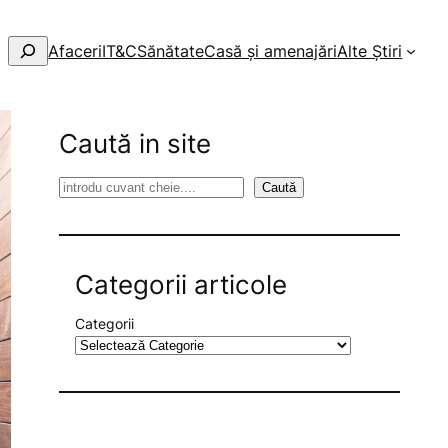
Afaceri
IT&C
Sănătate
Casă și amenajări
Alte Știri
Caută in site
S
Caută
e
a
r
Categorii articole
c
h
Categorii