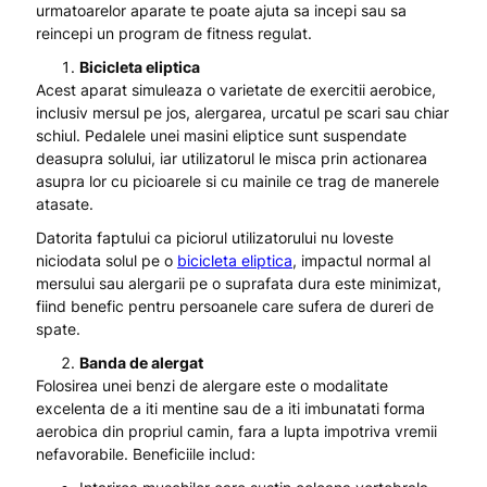
urmatoarelor aparate te poate ajuta sa incepi sau sa
reincepi un program de fitness regulat.
Bicicleta eliptica
Acest aparat simuleaza o varietate de exercitii aerobice,
inclusiv mersul pe jos, alergarea, urcatul pe scari sau chiar
schiul. Pedalele unei masini eliptice sunt suspendate
deasupra solului, iar utilizatorul le misca prin actionarea
asupra lor cu picioarele si cu mainile ce trag de manerele
atasate.
Datorita faptului ca piciorul utilizatorului nu loveste
niciodata solul pe o
bicicleta eliptica
, impactul normal al
mersului sau alergarii pe o suprafata dura este minimizat,
fiind benefic pentru persoanele care sufera de dureri de
spate.
Banda de alergat
Folosirea unei benzi de alergare este o modalitate
excelenta de a iti mentine sau de a iti imbunatati forma
aerobica din propriul camin, fara a lupta impotriva vremii
nefavorabile. Beneficiile includ: