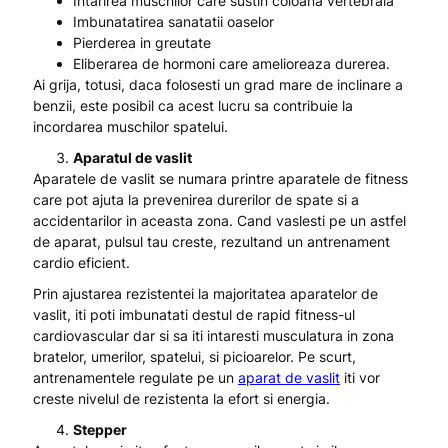
Intarirea muschilor care sustin coloana vertebrala
Imbunatatirea sanatatii oaselor
Pierderea in greutate
Eliberarea de hormoni care amelioreaza durerea.
Ai grija, totusi, daca folosesti un grad mare de inclinare a
benzii, este posibil ca acest lucru sa contribuie la
incordarea muschilor spatelui.
Aparatul de vaslit
Aparatele de vaslit se numara printre aparatele de fitness
care pot ajuta la prevenirea durerilor de spate si a
accidentarilor in aceasta zona. Cand vaslesti pe un astfel
de aparat, pulsul tau creste, rezultand un antrenament
cardio eficient.
Prin ajustarea rezistentei la majoritatea aparatelor de
vaslit, iti poti imbunatati destul de rapid fitness-ul
cardiovascular dar si sa iti intaresti musculatura in zona
bratelor, umerilor, spatelui, si picioarelor. Pe scurt,
antrenamentele regulate pe un
aparat de vaslit
iti vor
creste nivelul de rezistenta la efort si energia.
Stepper