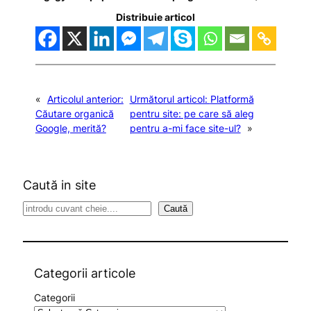
Distribuie articol
«
Articolul anterior:
Următorul articol:
Platformă
Căutare organică
pentru site: pe care să aleg
Google, merită?
pentru a-mi face site-ul?
»
Caută in site
S
Caută
e
a
r
c
Categorii articole
h
Categorii