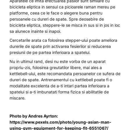
Aparatele ce imita efectuarea pasilor sunt similare cu
bicicleta eliptica in sensul ca picioarele raman mereu pe
platforme, ceea ce le face o alegere buna pentru
persoanele cu dureri de spate. Spre deosebire de
bicicleta eliptica, steppere-le se misca in sus si in jos in loc
sa alunece inainte si inapoi.
Cercetarile arata ca folosirea stepper-ului poate ameliora
durerile de spate prin activarea fesierilor si reducerea
presiunii de pe partea inferioara a spatelui.
Nu in ultimul rand, desi nu este vorba de un aparat
propriu-zis, folosirea greutatilor libere, mai ales a
kettlebell-ului, este recomandata persoanelor ce sufera de
dureri de spate. Antrenamentul cu kettlebell poate fi o
modalitate excelenta de a-ti intari partea inferioara a
spatelui si a-ti imbunatati forma fizica si abilitatile de
miscare.
Photo by Andres Ayrton:
https://www.pexels.com/photo/young-asian-man-
using-gym-equipment-for-keeping-fit-6551067/