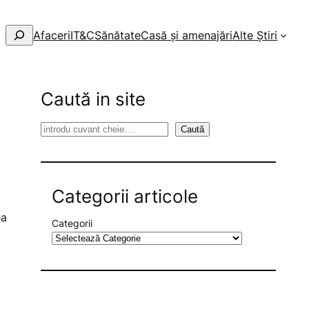
Afaceri
IT&C
Sănătate
Casă și amenajări
Alte Știri
Caută in site
S
Caută
e
a
r
Categorii articole
c
h
ea
Categorii