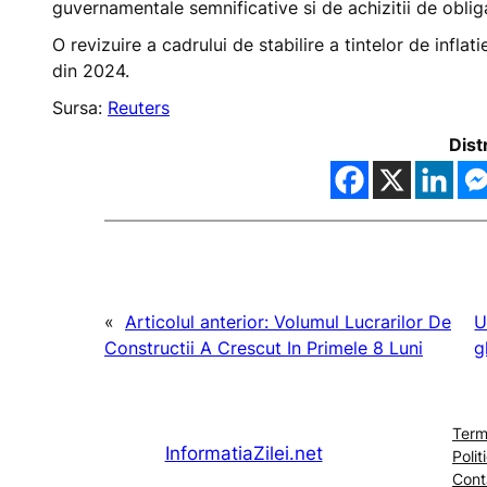
guvernamentale semnificative si de achizitii de obliga
O revizuire a cadrului de stabilire a tintelor de infla
din 2024.
Sursa:
Reuters
Dist
«
Articolul anterior:
Volumul Lucrarilor De
U
Constructii A Crescut In Primele 8 Luni
g
Terme
InformatiaZilei.net
Polit
Cont