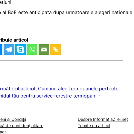
tiuni.
tie al BoE este anticipata dupa urmatoarele alegeri nationale
ribuie articol
rmătorul articol:
Cum îmi aleg termopanele perfecte:
hidul tău pentru service ferestre termopan
»
ni și Condiții
Despre InformatiaZilei.net
ică de confidențialitate
Trimite un articol
act