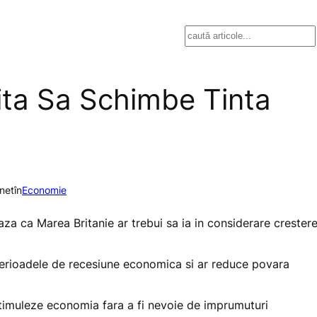
Search
uita Sa Schimbe Tinta
.net
în
Economie
aza ca Marea Britanie ar trebui sa ia in considerare crester
n perioadele de recesiune economica si ar reduce povara
timuleze economia fara a fi nevoie de imprumuturi