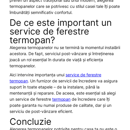
preferi un aspect tradițional sau unul modern, alegerea
termopanelor care se potrivesc cu stilul casei tale îți poate
îmbunătăți semnificativ confortul.
De ce este important un
service de ferestre
termopan?
Alegerea termopanelor nu se termină la momentul instalării
acestora. De fapt, serviciul post-vânzare și întreținerea
joacă un rol esențial în durata de viață și eficiența
termopanelor.
Aici intervine importanța unui
service de ferestre
termopan
. Un furnizor de servicii de încredere va asigura
suport în toate etapele – de la instalare, până la
mentenanță și reparare. De aceea, este esențial să alegi
un service de ferestre
termopan
de încredere care îți
poate garanta nu numai produse de calitate, dar și un
serviciu de post-vânzare eficient.
Concluzie
Alegerea termopanelor potrivite pentru casa ta nu este o