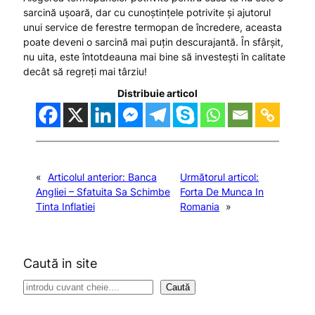
sarcină ușoară, dar cu cunoștințele potrivite și ajutorul
unui service de ferestre termopan de încredere, aceasta
poate deveni o sarcină mai puțin descurajantă. În sfârșit,
nu uita, este întotdeauna mai bine să investești în calitate
decât să regreți mai târziu!
Distribuie articol
«
Articolul anterior:
Banca
Următorul articol:
Angliei – Sfatuita Sa Schimbe
Forta De Munca In
Tinta Inflatiei
Romania
»
Caută in site
S
Caută
e