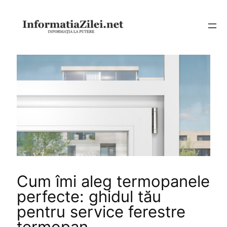
Sari
la
conținut
Cum îmi aleg termopanele
perfecte: ghidul tău
pentru service ferestre
termopan