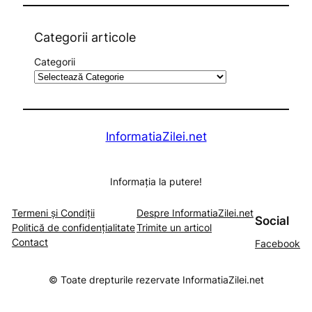
a
r
c
Categorii articole
h
Categorii
InformatiaZilei.net
Informația la putere!
Termeni și Condiții
Despre InformatiaZilei.net
Social
Politică de confidențialitate
Trimite un articol
Contact
Facebook
© Toate drepturile rezervate InformatiaZilei.net