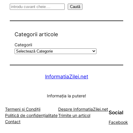
S
Caută
e
a
r
c
Categorii articole
h
Categorii
InformatiaZilei.net
Informația la putere!
Termeni și Condiții
Despre InformatiaZilei.net
Social
Politică de confidențialitate
Trimite un articol
Contact
Facebook