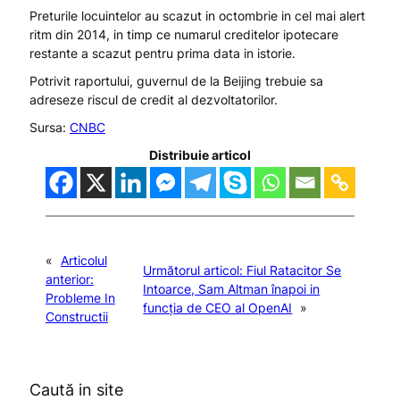
Preturile locuintelor au scazut in octombrie in cel mai alert
ritm din 2014, in timp ce numarul creditelor ipotecare
restante a scazut pentru prima data in istorie.
Potrivit raportului, guvernul de la Beijing trebuie sa
adreseze riscul de credit al dezvoltatorilor.
Sursa:
CNBC
Distribuie articol
«
Articolul
Următorul articol:
Fiul Ratacitor Se
anterior:
Intoarce, Sam Altman înapoi in
Probleme In
funcția de CEO al OpenAI
»
Constructii
Caută in site