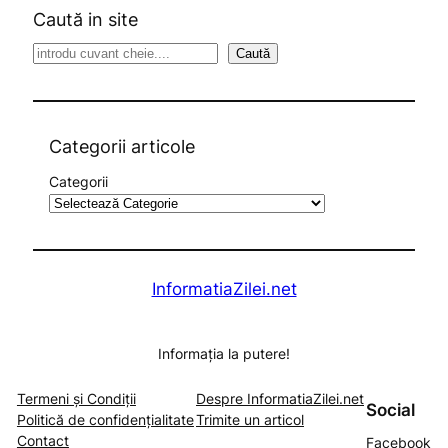
Caută in site
S
Caută
e
a
r
c
Categorii articole
h
Categorii
InformatiaZilei.net
Informația la putere!
Termeni și Condiții
Despre InformatiaZilei.net
Social
Politică de confidențialitate
Trimite un articol
Contact
Facebook