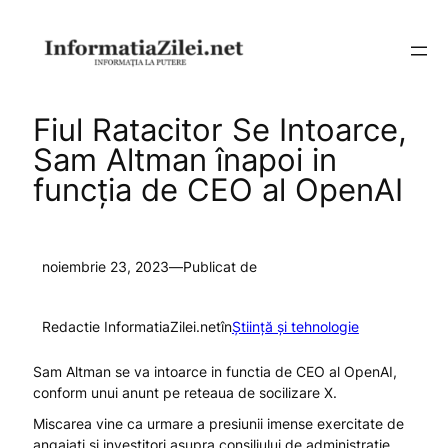
Sari
la
conținut
Fiul Ratacitor Se Intoarce,
Sam Altman înapoi in
funcția de CEO al OpenAI
noiembrie 23, 2023
—
Publicat de
Redactie InformatiaZilei.net
în
Știință și tehnologie
Sam Altman se va intoarce in functia de CEO al OpenAI,
conform unui anunt pe reteaua de socilizare X.
Miscarea vine ca urmare a presiunii imense exercitate de
angajati si investitori asupra consiliului de administratie