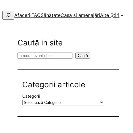
Afaceri
IT&C
Sănătate
Casă și amenajări
Alte Știri
Caută in site
S
Caută
e
a
r
Categorii articole
c
h
Categorii