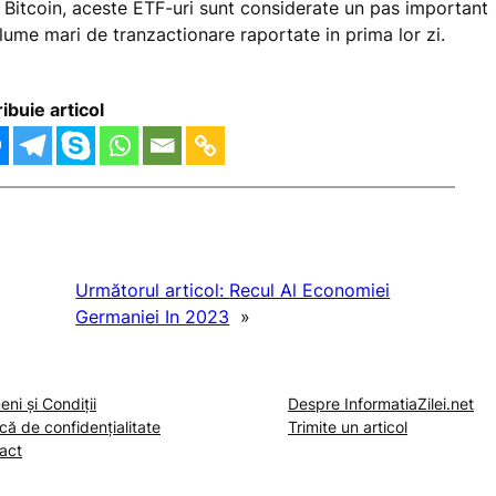
tea Bitcoin, aceste ETF-uri sunt considerate un pas important
olume mari de tranzactionare raportate in prima lor zi.
ribuie articol
Următorul articol:
Recul Al Economiei
Germaniei In 2023
»
ni și Condiții
Despre InformatiaZilei.net
ică de confidențialitate
Trimite un articol
act