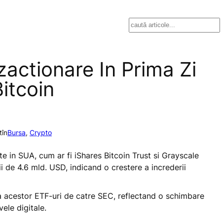
Search
actionare In Prima Zi
itcoin
t
în
Bursa
, 
Crypto
ate in SUA, cum ar fi iShares Bitcoin Trust si Grayscale
ii de 4.6 mld. USD, indicand o crestere a increderii
 a acestor ETF-uri de catre SEC, reflectand o schimbare
ele digitale.