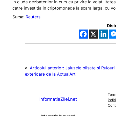
In ciuda dezbaterilor in curs cu privire la volatilita
catre investitia in criptomonede la scara larga, cu v
Sursa:
Reuters
Dist
«
Articolul anterior:
Jaluzele plisate si Rulouri
exterioare de la ActualArt
Terme
InformatiaZilei.net
Polit
Cont
Informația la putere!