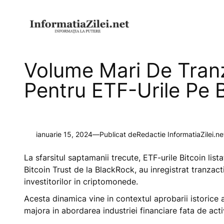
Sari
la
conținut
Volume Mari De Tranz
Pentru ETF-Urile Pe B
ianuarie 15, 2024
—
Publicat de
Redactie InformatiaZilei.ne
La sfarsitul saptamanii trecute, ETF-urile Bitcoin list
Bitcoin Trust de la BlackRock, au inregistrat tranzact
investitorilor in criptomonede.
Acesta dinamica vine in contextul aprobarii istorice
majora in abordarea industriei financiare fata de activ