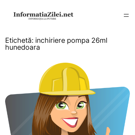
Sari
la
conținut
Etichetă:
inchiriere pompa 26ml
hunedoara