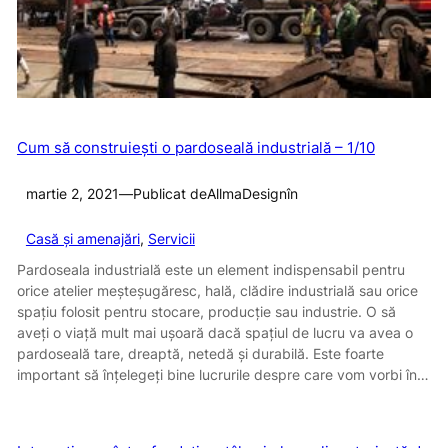
Cum să construiești o pardoseală industrială – 1/10
martie 2, 2021
—
Publicat de
AllmaDesign
în
Casă și amenajări
, 
Servicii
Pardoseala industrială este un element indispensabil pentru
orice atelier meșteșugăresc, hală, clădire industrială sau orice
spațiu folosit pentru stocare, producție sau industrie. O să
aveţi o viaţă mult mai uşoară dacă spaţiul de lucru va avea o
pardoseală tare, dreaptă, netedă şi durabilă. Este foarte
important să înțelegeți bine lucrurile despre care vom vorbi în…