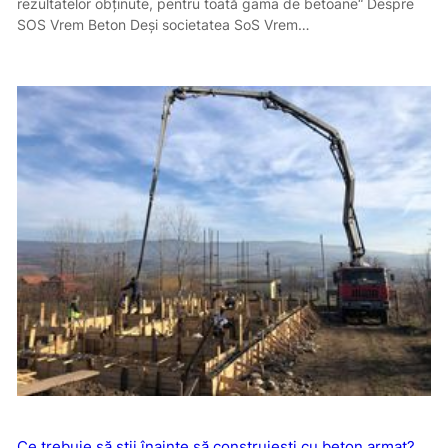
rezultatelor obţinute, pentru toată gama de betoane“ Despre
SOS Vrem Beton Deşi societatea SoS Vrem…
Ce trebuie să știi înainte să construiești cu beton armat?