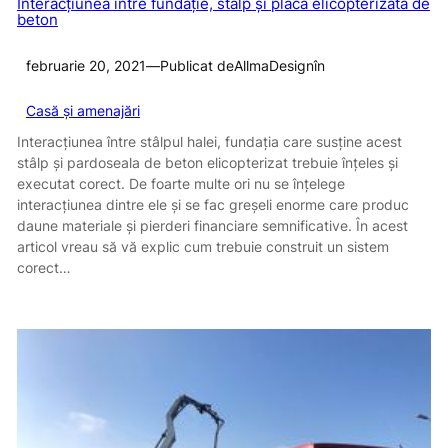
Interacțiunea între fundație, stâlp și placa elicopterizată de
beton
februarie 20, 2021
—
Publicat de
AllmaDesign
în
Casă și amenajări
Interacțiunea între stâlpul halei, fundația care susține acest
stâlp și pardoseala de beton elicopterizat trebuie înțeles și
executat corect. De foarte multe ori nu se înțelege
interacțiunea dintre ele și se fac greșeli enorme care produc
daune materiale și pierderi financiare semnificative. În acest
articol vreau să vă explic cum trebuie construit un sistem
corect…