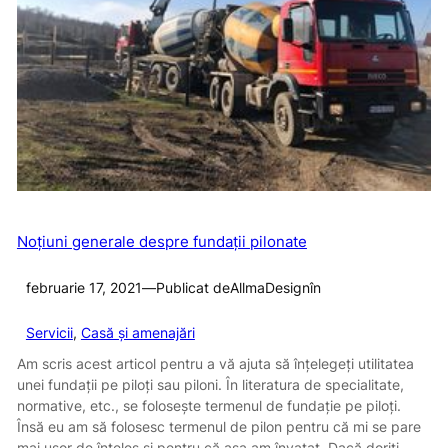
Noţiuni generale despre fundaţii pilonate
februarie 17, 2021
—
Publicat de
AllmaDesign
în
Servicii
, 
Casă și amenajări
Am scris acest articol pentru a vă ajuta să înţelegeţi utilitatea
unei fundaţii pe piloţi sau piloni. În literatura de specialitate,
normative, etc., se foloseşte termenul de fundaţie pe piloţi.
Însă eu am să folosesc termenul de pilon pentru că mi se pare
mai uşor de înţeles şi pentru că aşa am învaţat. Dacă doriţi…