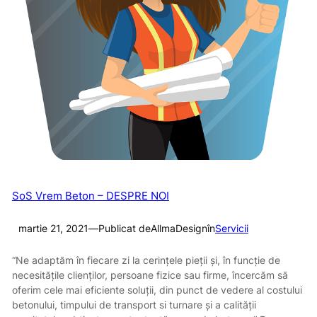
SoS Vrem Beton – DESPRE NOI
martie 21, 2021
—
Publicat de
AllmaDesign
în
Servicii
“Ne adaptăm în fiecare zi la cerinţele pieţii şi, în funcţie de
necesităţile clienţilor, persoane fizice sau firme, încercăm să
oferim cele mai eficiente soluţii, din punct de vedere al costului
betonului, timpului de transport si turnare şi a calităţii