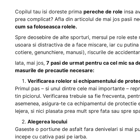
Copilul tau isi doreste prima
pereche de role
insa av
prea complicat? Afla din articolul de mai jos pasii ne
cum sa foloseasca rolele.
Spre deosebire de alte sporturi, mersul pe role este m
usoara si distractiva de a face miscare, iar cu putina
cotiere, genunchiere, manusi), riscurile de accidenta
Iata, mai jos,
7 pasi de urmat pentru ca cel mic sa d
masurile de precautie necesare:
Verificarea rolelor si echipamentului de prote
Primul pas – si unul dintre cele mai importante – repre
tin piciorul. Verificarea trebuie sa fie frecventa, pen
asemenea, asigura-te ca echipamentul de protectie e
lejera, si nici plasata prea mult spre fata sau spre sp
Alegerea locului
Gaseste o portiune de asfalt fara denivelari si mai pu
incepe cu cativa pasi pe iarba.