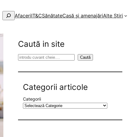
Afaceri
IT&C
Sănătate
Casă și amenajări
Alte Știri
Caută in site
S
Caută
e
a
r
Categorii articole
c
h
Categorii