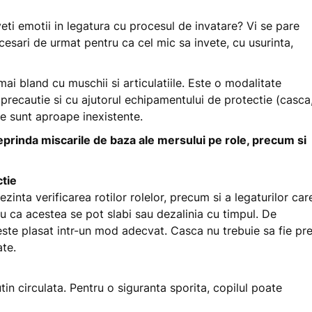
eti emotii in legatura cu procesul de invatare? Vi se pare
cesari de urmat pentru ca cel mic sa invete, cu usurinta,
ai bland cu muschii si articulatiile. Este o modalitate
 precautie si cu ajutorul echipamentului de protectie (casca
re sunt aproape inexistente.
eprinda miscarile de baza ale mersului pe role, precum si
ctie
zinta verificarea rotilor rolelor, precum si a legaturilor car
tru ca acestea se pot slabi sau dezalinia cu timpul. De
ste plasat intr-un mod adecvat. Casca nu trebuie sa fie pr
ate.
tin circulata. Pentru o siguranta sporita, copilul poate