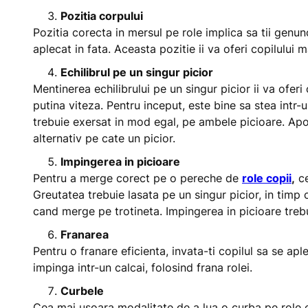
Pozitia corpului
Pozitia corecta in mersul pe role implica sa tii genunch
aplecat in fata. Aceasta pozitie ii va oferi copilului m
Echilibrul pe un singur picior
Mentinerea echilibrului pe un singur picior ii va ofer
putina viteza. Pentru inceput, este bine sa stea intr-un
trebuie exersat in mod egal, pe ambele picioare. Apoi
alternativ pe cate un picior.
Impingerea in picioare
Pentru a merge corect pe o pereche de
role copii
,
ce
Greutatea trebuie lasata pe un singur picior, in timp ce
cand merge pe trotineta. Impingerea in picioare trebu
Franarea
Pentru o franare eficienta, invata-ti copilul sa se apl
impinga intr-un calcai, folosind frana rolei.
Curbele
Cea mai usoara modalitate de a lua o curba pe role est