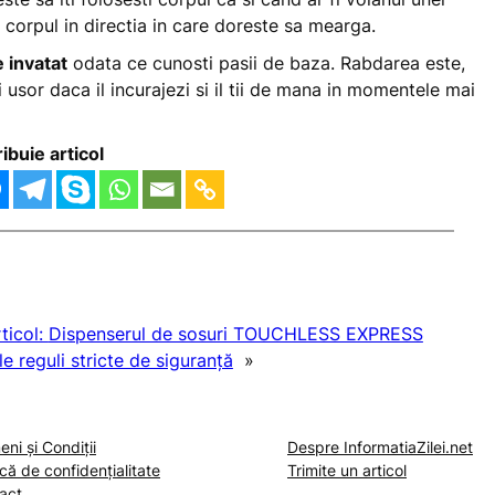
a corpul in directia in care doreste sa mearga.
e invatat
odata ce cunosti pasii de baza. Rabdarea este,
i usor daca il incurajezi si il tii de mana in momentele mai
ribuie articol
ticol:
Dispenserul de sosuri TOUCHLESS EXPRESS
e reguli stricte de siguranță
»
ni și Condiții
Despre InformatiaZilei.net
ică de confidențialitate
Trimite un articol
act