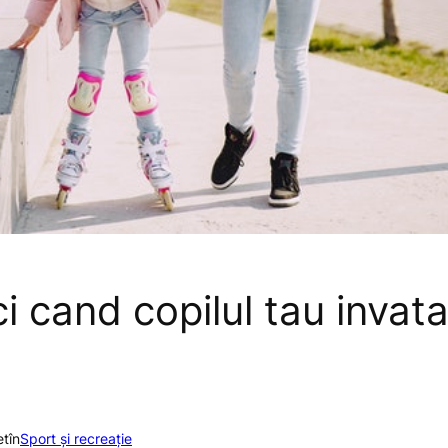
i cand copilul tau invat
et
în
Sport și recreație