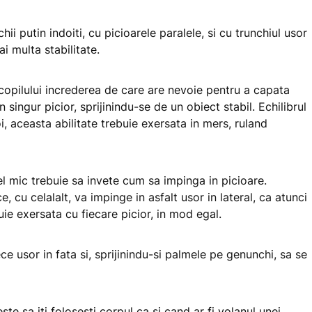
ii putin indoiti, cu picioarele paralele, si cu trunchiul usor
ai multa stabilitate.
i copilului increderea de care are nevoie pentru a capata
 singur picior, sprijinindu-se de un obiect stabil. Echilibrul
, aceasta abilitate trebuie exersata in mers, ruland
l mic trebuie sa invete cum sa impinga in picioare.
, cu celalalt, va impinge in asfalt usor in lateral, ca atunci
ie exersata cu fiecare picior, in mod egal.
ece usor in fata si, sprijinindu-si palmele pe genunchi, sa se
e sa iti folosesti corpul ca si cand ar fi volanul unei