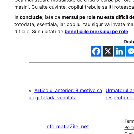
masini. Cu alte cuvinte, copilul trebuie sa iti roteasc
In concluzie
, iata ca
mersul pe role nu este dificil d
totodata, esentiala, iar copilul tau sigur va invata ma
dificile. Si nu uitati de
beneficiile mersului pe role
!
Dist
«
Articolul anterior:
8 motive sa
Următorul ar
alegi fatada ventilata
respecta noil
Terme
InformatiaZilei.net
Polit
Cont