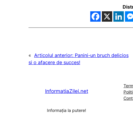
Dist
«
Articolul anterior:
Panini-un bruch delicios
si o afacere de succes!
Terme
InformatiaZilei.net
Polit
Cont
Informația la putere!