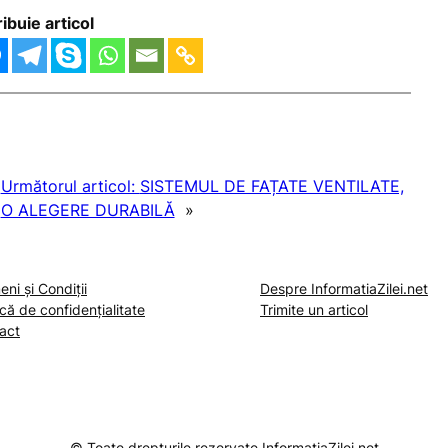
ribuie articol
Următorul articol:
SISTEMUL DE FAȚATE VENTILATE,
O ALEGERE DURABILĂ
»
ni și Condiții
Despre InformatiaZilei.net
ică de confidențialitate
Trimite un articol
act
© Toate drepturile rezervate InformatiaZilei.net