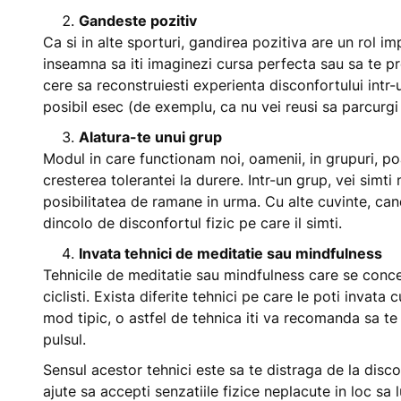
Gandeste pozitiv
Ca si in alte sporturi, gandirea pozitiva are un rol i
inseamna sa iti imaginezi cursa perfecta sau sa te pre
cere sa reconstruiesti experienta disconfortului int
posibil esec (de exemplu, ca nu vei reusi sa parcurgi 
Alatura-te unui grup
Modul in care functionam noi, oamenii, in grupuri, poa
cresterea tolerantei la durere. Intr-un grup, vei simti n
posibilitatea de ramane in urma. Cu alte cuvinte, cand 
dincolo de disconfortul fizic pe care il simti.
Invata tehnici de meditatie sau mindfulness
Tehnicile de meditatie sau mindfulness care se conce
ciclisti. Exista diferite tehnici pe care le poti invata c
mod tipic, o astfel de tehnica iti va recomanda sa te
pulsul.
Sensul acestor tehnici este sa te distraga de la disc
ajute sa accepti senzatiile fizice neplacute in loc sa l