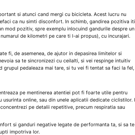
mportant si atunci cand mergi cu bicicleta. Acest lucru nu
faci ca nu simti disconfort. In schimb, gandirea pozitiva iti
r-un mod pozitiv, spre exemplu inlocuind gandurile despre un
numarul de kilometri pe care ti l-ai propus), cu incurajari.
te fi, de asemenea, de ajutor in depasirea limitelor si
evoia sa te sincronizezi cu ceilalti, si vei respinge intuitiv
grupul pedaleaza mai tare, si tu vei fi tentat sa faci la fel,
ntreaza pe mentinerea atentiei pot fi foarte utile pentru
u usurinta online, sau din unele aplicatii dedicate ciclistilor. 
 concentrezi pe detalii repetitive, precum respiratia sau
onfort si ganduri negative legate de performanta ta, si sa te
upti impotriva lor.