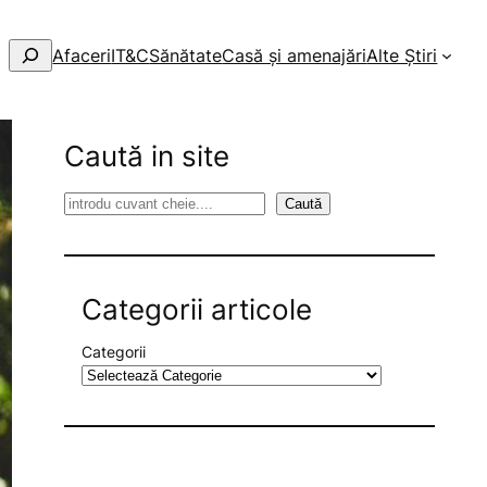
Afaceri
IT&C
Sănătate
Casă și amenajări
Alte Știri
Caută in site
S
Caută
e
a
r
Categorii articole
c
h
Categorii