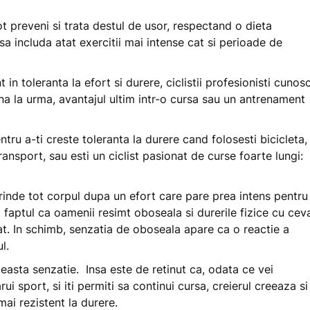
ot preveni si trata destul de usor, respectand o dieta
sa includa atat exercitii mai intense cat si perioade de
n toleranta la efort si durere, ciclistii profesionisti cunos
na la urma, avantajul ultim intr-o cursa sau un antrenament
entru a-ti creste toleranta la durere cand folosesti bicicleta,
ansport, sau esti un ciclist pasionat de curse foarte lungi:
rinde tot corpul dupa un efort care pare prea intens pentru
a faptul ca oamenii resimt oboseala si durerile fizice cu cev
at. In schimb, senzatia de oboseala apare ca o reactie a
l.
easta senzatie. Insa este de retinut ca, odata ce vei
i sport, si iti permiti sa continui cursa, creierul creeaza si
 mai rezistent la durere.