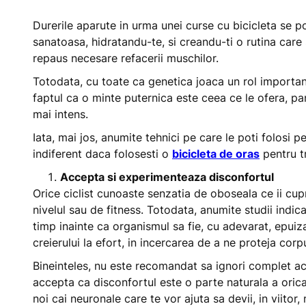
Durerile aparute in urma unei curse cu bicicleta se p
sanatoasa, hidratandu-te, si creandu-ti o rutina care 
repaus necesare refacerii muschilor.
Totodata, cu toate ca genetica joaca un rol important i
faptul ca o minte puternica este ceea ce le ofera, pa
mai intens.
Iata, mai jos, anumite tehnici pe care le poti folosi p
indiferent daca folosesti o
bicicleta de oras
pentru tr
Accepta si experimenteaza disconfortul
Orice ciclist cunoaste senzatia de oboseala ce ii cup
nivelul sau de fitness. Totodata, anumite studii indic
timp inainte ca organismul sa fie, cu adevarat, epuiz
creierului la efort, in incercarea de a ne proteja corpu
Bineinteles, nu este recomandat sa ignori complet ac
accepta ca disconfortul este o parte naturala a oricaru
noi cai neuronale care te vor ajuta sa devii, in viitor,