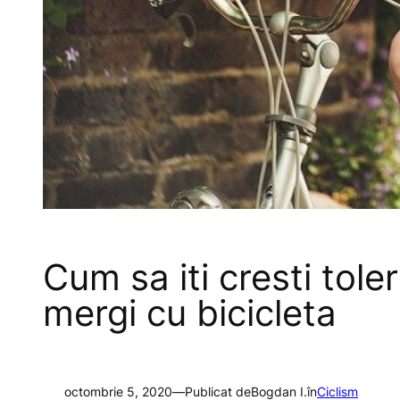
Cum sa iti cresti tole
mergi cu bicicleta
octombrie 5, 2020
—
Publicat de
Bogdan I.
în
Ciclism