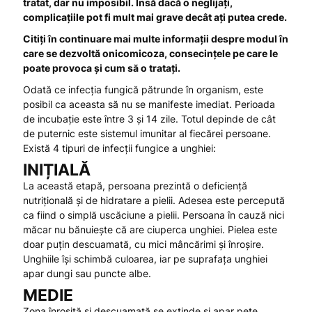
tratat, dar nu imposibil. Însă dacă o neglijaț
i,
complicațiile pot fi mult mai grave decât ați putea crede.
Citiți în continuare mai multe informații despre modul în
care se dezvoltă onicomicoza, consecințele pe care le
poate provoca și cum să
o tratați.
Odată ce infecția fungică pătrunde în organism, este
posibil ca aceasta să nu se manifeste imediat. Perioada
de incubație este între 3 și 14 zile. Totul depinde de cât
de puternic este sistemul imunitar al fiecărei persoane.
Există 4 tipuri de infecții fungice a unghiei:
INIȚIALĂ
La această etapă, persoana prezintă o deficiență
nutrițională și de hidratare a pielii. Adesea este percepută
ca fiind o simplă uscăciune a pielii. Persoana în cauză nici
măcar nu bănuiește că are ciuperca unghiei. Pielea este
doar puțin descuamată, cu mici mâncărimi și înroșire.
Unghiile își schimbă culoarea, iar pe suprafața unghiei
apar dungi sau puncte albe.
MEDIE
Zona înroșită și descuamată se extinde și apar pete