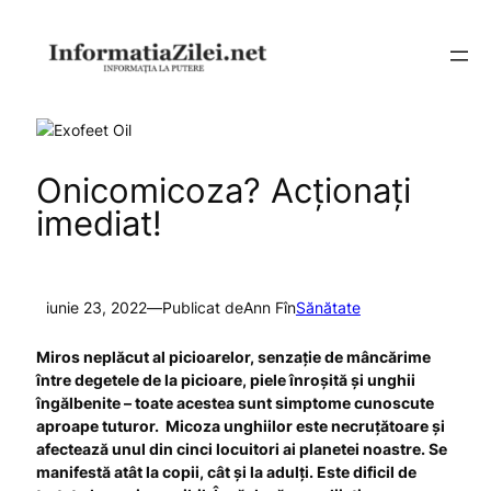
Sari
la
conținut
Onicomicoza? Acționați
imediat!
iunie 23, 2022
—
Publicat de
Ann F
în
Sănătate
Miros neplăcut al picioarelor, senzație de mâncă
rime
între degetele de la picioare,
piele înroșită și unghii
îngălbenite – toate acestea sunt simptome cunoscute
aproape tuturor. M
icoza unghiilor este
necruțătoare și
afectează unul din cinci locuitori ai planetei noastre. Se
manifestă atât la copii, cât și la adulți. Este dificil de