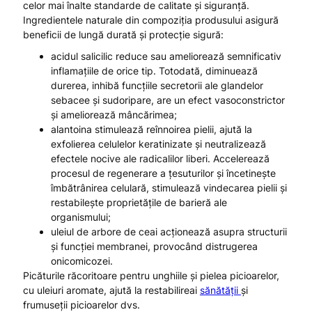
celor mai înalte standarde de calitate și siguranță.
Ingredientele naturale din compoziția produsului asigură
beneficii de lungă durată și protecție sigură:
acidul salicilic reduce sau ameliorează semnificativ
inflamațiile de orice tip. Totodată, diminuează
durerea, inhibă funcțiile secretorii ale glandelor
sebacee și sudoripare, are un efect vasoconstrictor
și ameliorează mâncărimea;
alantoina stimulează reînnoirea pielii, ajută la
exfolierea celulelor keratinizate și neutralizează
efectele nocive ale radicalilor liberi. Accelerează
procesul de regenerare a țesuturilor și încetinește
îmbătrânirea celulară, stimulează vindecarea pielii și
restabilește proprietățile de barieră ale
organismului;
uleiul de arbore de ceai acționează asupra structurii
și funcției membranei, provocând distrugerea
onicomicozei.
Picăturile răcoritoare pentru unghiile și pielea picioarelor,
cu uleiuri aromate, ajută la restabilireai
sănătății
și
frumuseții picioarelor dvs.