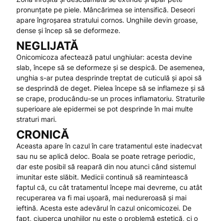
pronunțate pe piele. Mâncărimea se intensifică. Deseori
apare îngroșarea stratului cornos. Unghiile devin groase,
dense și încep să se deformeze.
NEGLIJATĂ
Onicomicoza afectează patul unghiular: acesta devine
slab, începe să se deformeze și se despică. De asemenea,
unghia s-ar putea desprinde treptat de cuticulă și apoi să
se desprindă de deget. Pielea începe să se inflameze și să
se crape, producându-se un proces inflamatoriu. Straturile
superioare ale epidermei se pot desprinde în mai multe
straturi mari.
CRONICĂ
Aceasta apare în cazul în care tratamentul este inadecvat
sau nu se aplică deloc. Boala se poate retrage periodic,
dar este posibil să reapară din nou atunci când sistemul
imunitar este slăbit. Medicii continuă să reamintească
faptul că, cu cât tratamentul începe mai devreme, cu atât
recuperarea va fi mai ușoară, mai nedureroasă și mai
ieftină. Acesta este adevărul în cazul onicomicozei. De
fapt, ciuperca unghiilor nu este o problemă estetică, ci o