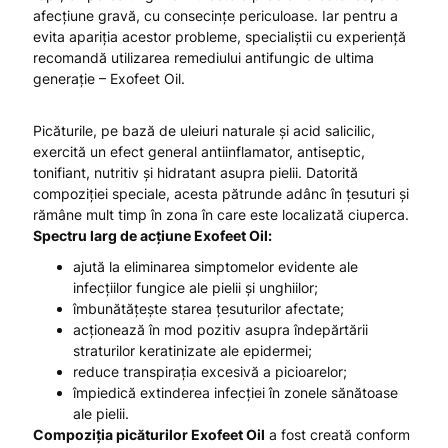
afecțiune gravă, cu consecințe periculoase. Iar pentru a
evita apariția acestor probleme, specialiștii cu experiență
recomandă utilizarea remediului antifungic de ultima
generație – Exofeet Oil.
Picăturile, pe bază de uleiuri naturale și acid salicilic,
exercită un efect general antiinflamator, antiseptic,
tonifiant, nutritiv și hidratant asupra pielii. Datorită
compoziției speciale, acesta pătrunde adânc în țesuturi și
rămâne mult timp în zona în care este localizată ciuperca.
Spectru larg de acțiune
Exofeet Oil:
ajută la eliminarea simptomelor evidente ale
infecțiilor fungice ale pielii și unghiilor;
îmbunătățește starea țesuturilor afectate;
acționează în mod pozitiv asupra îndepărtării
straturilor keratinizate ale epidermei;
reduce transpirația excesivă a picioarelor;
împiedică extinderea infecției în zonele sănătoase
ale pielii.
Compoziția picăturilor
Exofeet Oil
a fost creată conform