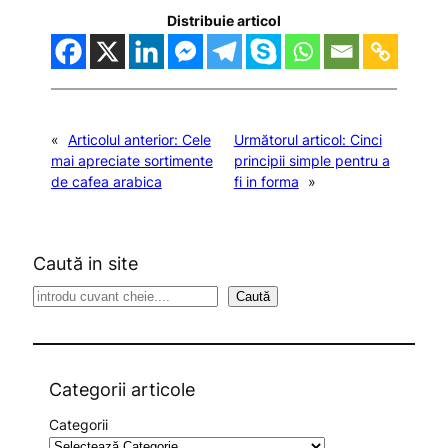
Distribuie articol
«
Articolul anterior:
Cele
Următorul articol:
Cinci
mai apreciate sortimente
principii simple pentru a
de cafea arabica
fi in forma
»
Caută in site
S
Caută
e
a
r
c
Categorii articole
h
Categorii