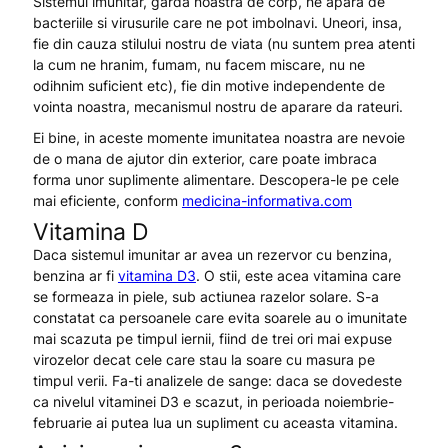
Sistemul imunitar, garda noastra de corp, ne apara de
bacteriile si virusurile care ne pot imbolnavi. Uneori, insa,
fie din cauza stilului nostru de viata (nu suntem prea atenti
la cum ne hranim, fumam, nu facem miscare, nu ne
odihnim suficient etc), fie din motive independente de
vointa noastra, mecanismul nostru de aparare da rateuri.
Ei bine, in aceste momente imunitatea noastra are nevoie
de o mana de ajutor din exterior, care poate imbraca
forma unor suplimente alimentare. Descopera-le pe cele
mai eficiente, conform
medicina-informativa.com
Vitamina D
Daca sistemul imunitar ar avea un rezervor cu benzina,
benzina ar fi
vitamina D3
. O stii, este acea vitamina care
se formeaza in piele, sub actiunea razelor solare. S-a
constatat ca persoanele care evita soarele au o imunitate
mai scazuta pe timpul iernii, fiind de trei ori mai expuse
virozelor decat cele care stau la soare cu masura pe
timpul verii. Fa-ti analizele de sange: daca se dovedeste
ca nivelul vitaminei D3 e scazut, in perioada noiembrie-
februarie ai putea lua un supliment cu aceasta vitamina.