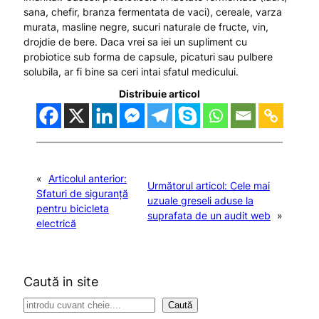
sana, chefir, branza fermentata de vaci), cereale, varza
murata, masline negre, sucuri naturale de fructe, vin,
drojdie de bere. Daca vrei sa iei un supliment cu
probiotice sub forma de capsule, picaturi sau pulbere
solubila, ar fi bine sa ceri intai sfatul medicului.
Distribuie articol
«
Articolul anterior:
Următorul articol:
Cele mai
Sfaturi de siguranță
uzuale greseli aduse la
pentru bicicleta
suprafata de un audit web
»
electrică
Caută in site
S
Caută