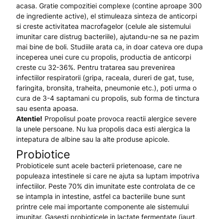
acasa. Gratie compozitiei complexe (contine aproape 300
de ingrediente active), el stimuleaza sinteza de anticorpi
si creste activitatea macrofagelor (celule ale sistemului
imunitar care distrug bacteriile), ajutandu-ne sa ne pazim
mai bine de boli. Studiile arata ca, in doar cateva ore dupa
inceperea unei cure cu propolis, productia de anticorpi
creste cu 32-36%. Pentru tratarea sau prevenirea
infectiilor respiratorii (gripa, raceala, dureri de gat, tuse,
faringita, bronsita, traheita, pneumonie etc.), poti urma o
cura de 3-4 saptamani cu propolis, sub forma de tinctura
sau esenta apoasa.
Atentie!
Propolisul poate provoca reactii alergice severe
la unele persoane. Nu lua propolis daca esti alergica la
intepatura de albine sau la alte produse apicole.
Probiotice
Probioticele sunt acele bacterii prietenoase, care ne
populeaza intestinele si care ne ajuta sa luptam impotriva
infectiilor. Peste 70% din imunitate este controlata de ce
se intampla in intestine, astfel ca bacteriile bune sunt
printre cele mai importante componente ale sistemului
imunitar. Gasesti probioticele in lactate fermentate (iaurt,