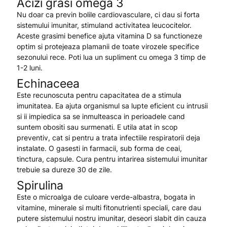
Acizi grasi omega 3
Nu doar ca previn bolile cardiovasculare, ci dau si forta
sistemului imunitar, stimuland activitatea leucocitelor.
Aceste grasimi benefice ajuta vitamina D sa functioneze
optim si protejeaza plamanii de toate virozele specifice
sezonului rece. Poti lua un supliment cu omega 3 timp de
1-2 luni.
Echinaceea
Este recunoscuta pentru capacitatea de a stimula
imunitatea. Ea ajuta organismul sa lupte eficient cu intrusii
si ii impiedica sa se inmulteasca in perioadele cand
suntem obositi sau surmenati. E utila atat in scop
preventiv, cat si pentru a trata infectiile respiratorii deja
instalate. O gasesti in farmacii, sub forma de ceai,
tinctura, capsule. Cura pentru intarirea sistemului imunitar
trebuie sa dureze 30 de zile.
Spirulina
Este o microalga de culoare verde-albastra, bogata in
vitamine, minerale si multi fitonutrienti speciali, care dau
putere sistemului nostru imunitar, deseori slabit din cauza