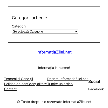
e
a
r
c
Categorii articole
h
Categorii
InformatiaZilei.net
Informația la putere!
Termeni și Condiții
Despre InformatiaZilei.net
Social
Politică de confidențialitate
Trimite un articol
Contact
Facebook
© Toate drepturile rezervate InformatiaZilei.net