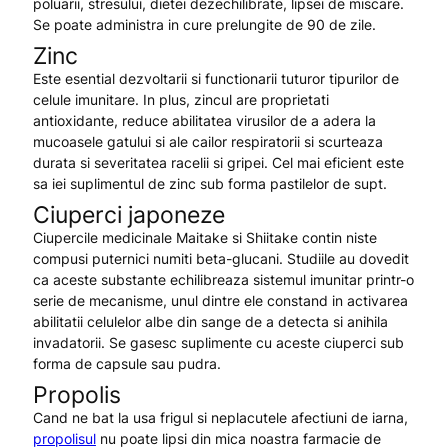
poluarii, stresului, dietei dezechilibrate, lipsei de miscare.
Se poate administra in cure prelungite de 90 de zile.
Zinc
Este esential dezvoltarii si functionarii tuturor tipurilor de
celule imunitare. In plus, zincul are proprietati
antioxidante, reduce abilitatea virusilor de a adera la
mucoasele gatului si ale cailor respiratorii si scurteaza
durata si severitatea racelii si gripei. Cel mai eficient este
sa iei suplimentul de zinc sub forma pastilelor de supt.
Ciuperci japoneze
Ciupercile medicinale Maitake si Shiitake contin niste
compusi puternici numiti beta-glucani. Studiile au dovedit
ca aceste substante echilibreaza sistemul imunitar printr-o
serie de mecanisme, unul dintre ele constand in activarea
abilitatii celulelor albe din sange de a detecta si anihila
invadatorii. Se gasesc suplimente cu aceste ciuperci sub
forma de capsule sau pudra.
Propolis
Cand ne bat la usa frigul si neplacutele afectiuni de iarna,
propolisul
nu poate lipsi din mica noastra farmacie de