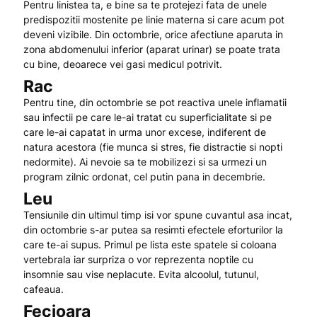
Pentru linistea ta, e bine sa te protejezi fata de unele
predispozitii mostenite pe linie materna si care acum pot
deveni vizibile. Din octombrie, orice afectiune aparuta in
zona abdomenului inferior (aparat urinar) se poate trata
cu bine, deoarece vei gasi medicul potrivit.
Rac
Pentru tine, din octombrie se pot reactiva unele inflamatii
sau infectii pe care le-ai tratat cu superficialitate si pe
care le-ai capatat in urma unor excese, indiferent de
natura acestora (fie munca si stres, fie distractie si nopti
nedormite). Ai nevoie sa te mobilizezi si sa urmezi un
program zilnic ordonat, cel putin pana in decembrie.
Leu
Tensiunile din ultimul timp isi vor spune cuvantul asa incat,
din octombrie s-ar putea sa resimti efectele eforturilor la
care te-ai supus. Primul pe lista este spatele si coloana
vertebrala iar surpriza o vor reprezenta noptile cu
insomnie sau vise neplacute. Evita alcoolul, tutunul,
cafeaua.
Fecioara