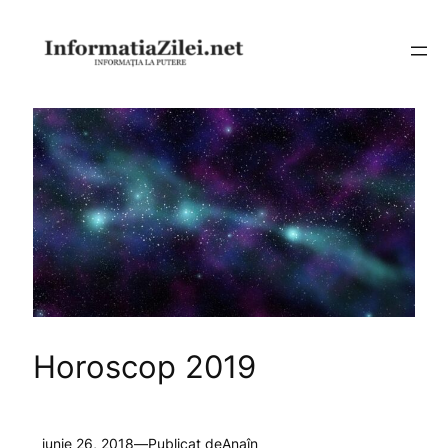
Sari
la
conținut
Horoscop 2019
iunie 26, 2018
—
Publicat de
Ana
în