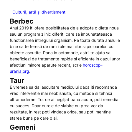
Cultură, artă și divertisment
Berbec
Anul 2019 iti ofera posibilitatea de a adopta o dieta noua
sau un program zilnic diferit, care sa imbunatateasca
functionarea intregului organism. Pe toata durata anului e
bine sa te feresti de raniri ale mainilor si picioarelor, cu
obiecte ascutite. Pana in octombrie, astrii te ajuta sa
beneficiezi de tratamente rapide si eficiente in cazul unor
afectiuni minore aparute recent, scrie
horoscop-
urania.org
.
Taur
E vremea sa dai ascultare medicului daca iti recomanda
vreo interventie mai neobisnuita, cu metode si tehnici
ultramoderne. Tot ce ai neglijat pana acum, poti remedia
cu succes. Doar curele de slabire nu prea vor da
rezultate, in rest poti vindeca orice, sau poti mentine
starea buna pe care o ai.
Gemeni