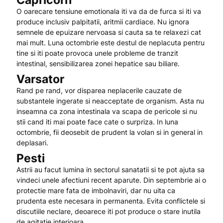
Capricorn
O oarecare tensiune emotionala iti va da de furca si iti va
produce inclusiv palpitatii, aritmii cardiace. Nu ignora
semnele de epuizare nervoasa si cauta sa te relaxezi cat
mai mult. Luna octombrie este destul de neplacuta pentru
tine si iti poate provoca unele probleme de tranzit
intestinal, sensibilizarea zonei hepatice sau biliare.
Varsator
Rand pe rand, vor disparea neplacerile cauzate de
substantele ingerate si neacceptate de organism. Asta nu
inseamna ca zona intestinala va scapa de pericole si nu
stii cand iti mai poate face cate o surpriza. In luna
octombrie, fii deosebit de prudent la volan si in general in
deplasari.
Pesti
Astrii au facut lumina in sectorul sanatatii si te pot ajuta sa
vindeci unele afectiuni recent aparute. Din septembrie ai o
protectie mare fata de imbolnaviri, dar nu uita ca
prudenta este necesara in permanenta. Evita conflictele si
discutiile neclare, deoarece iti pot produce o stare inutila
de agitatie interioara.