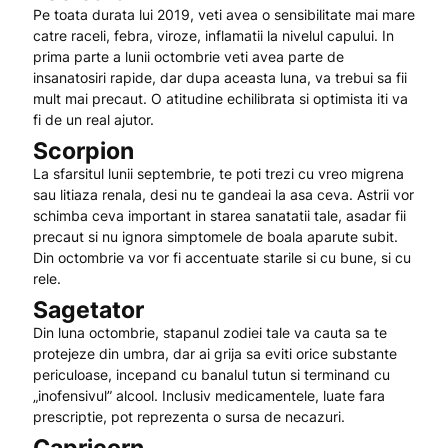
Pe toata durata lui 2019, veti avea o sensibilitate mai mare
catre raceli, febra, viroze, inflamatii la nivelul capului. In
prima parte a lunii octombrie veti avea parte de
insanatosiri rapide, dar dupa aceasta luna, va trebui sa fii
mult mai precaut. O atitudine echilibrata si optimista iti va
fi de un real ajutor.
Scorpion
La sfarsitul lunii septembrie, te poti trezi cu vreo migrena
sau litiaza renala, desi nu te gandeai la asa ceva. Astrii vor
schimba ceva important in starea sanatatii tale, asadar fii
precaut si nu ignora simptomele de boala aparute subit.
Din octombrie va vor fi accentuate starile si cu bune, si cu
rele.
Sagetator
Din luna octombrie, stapanul zodiei tale va cauta sa te
protejeze din umbra, dar ai grija sa eviti orice substante
periculoase, incepand cu banalul tutun si terminand cu
„inofensivul” alcool. Inclusiv medicamentele, luate fara
prescriptie, pot reprezenta o sursa de necazuri.