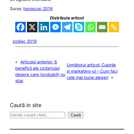
Sursa:
horoscop 2019
Distribuie articol
zodiac 2019
«
Articolul anterior:
6
Următorul articol:
Culorile
beneficii ale ciclismului
și marketing-ul – Cum faci
despre care (probabil) nu
cele mai bune alegeri
»
stiai
Caută in site
S
Caută
e
a
r