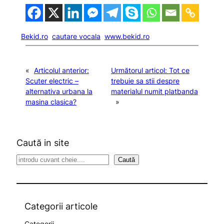
Bekid.ro
cautare vocala
www.bekid.ro
«
Articolul anterior:
Următorul articol:
Tot ce
Scuter electric –
trebuie sa stii despre
alternativa urbana la
materialul numit platbanda
masina clasica?
»
Caută in site
S
Caută
e
a
r
c
Categorii articole
h
Categorii