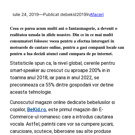
iulie 24, 2019
—
Publicat de
bekid2019
în
Afaceri
Ceea ce parea acum multi ani o fantasmagorie, a devenit o
realitatea uzuala in zilele noastre. Din ce in ce mai multi
consumatori folosesc vocea pentru a efectua interogari in
motoarele de cautare online, pentru a gasi companii locale sau
pentru a lua decizii atunci cand cumpara de pe internet.
Statisticile spun ca, la nivel global, cererile pentru
smart-speaker
au crescut cu aproape 200% in in
toamna anul 2018, iar pana in anul 2022, se
preconineaza ca 55% dintre gospodarii vor detine
aceasta tehnologie.
Cunoscutul magazin online dedicate bebelusilor si
copiilor,
BeKid.ro
, este primul magazin din E-
Commerce-ul romanesc care a introdus cautarea
vocala. Astfel, parintii care vor sa cumpere jucarii,
carucioare, scutece, biberoane sau alte produse