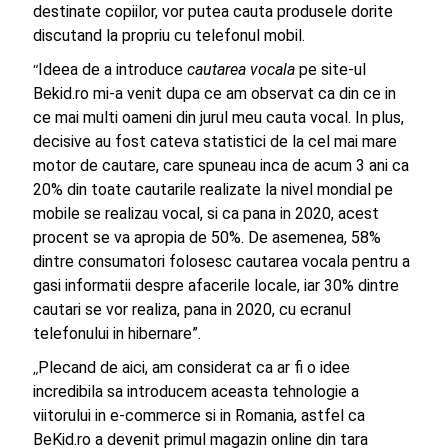
destinate copiilor, vor putea cauta produsele dorite
discutand la propriu cu telefonul mobil.
Ideea de a introduce
cautarea vocala
pe site-ul
“
Bekid.ro mi-a venit dupa ce am observat ca din ce in
ce mai multi oameni din jurul meu cauta vocal. In plus,
decisive au fost cateva statistici de la cel mai mare
motor de cautare, care spuneau inca de acum 3 ani ca
20% din toate cautarile realizate la nivel mondial pe
mobile se realizau vocal, si ca pana in 2020, acest
procent se va apropia de 50%. De asemenea, 58%
dintre consumatori folosesc cautarea vocala pentru a
gasi informatii despre afacerile locale, iar 30% dintre
cautari se vor realiza, pana in 2020, cu ecranul
telefonului in hibernare”.
Plecand de aici, am considerat ca ar fi o idee
„
incredibila sa introducem aceasta tehnologie a
viitorului in e-commerce si in Romania, astfel ca
BeKid.ro a devenit primul magazin online din tara