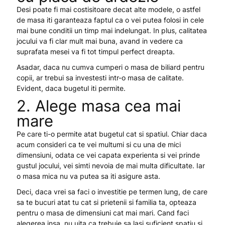
Desi poate fi mai costisitoare decat alte modele, o astfel
de masa iti garanteaza faptul ca o vei putea folosi in cele
mai bune conditii un timp mai indelungat. In plus, calitatea
jocului va fi clar mult mai buna, avand in vedere ca
suprafata mesei va fi tot timpul perfect dreapta.
Asadar, daca nu cumva cumperi o masa de biliard pentru
copii, ar trebui sa investesti intr-o masa de calitate.
Evident, daca bugetul iti permite.
2. Alege masa cea mai
mare
Pe care ti-o permite atat bugetul cat si spatiul. Chiar daca
acum consideri ca te vei multumi si cu una de mici
dimensiuni, odata ce vei capata experienta si vei prinde
gustul jocului, vei simti nevoia de mai multa dificultate. Iar
o masa mica nu va putea sa iti asigure asta.
Deci, daca vrei sa faci o investitie pe termen lung, de care
sa te bucuri atat tu cat si prietenii si familia ta, opteaza
pentru o masa de dimensiuni cat mai mari. Cand faci
alegerea insa, nu uita ca trebuie sa lasi suficient spatiu si