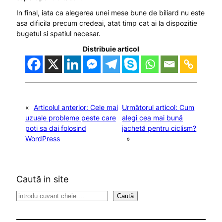
In final, iata ca alegerea unei mese bune de biliard nu este
asa dificila precum credeai, atat timp cat ai la dispozitie
bugetul si spatiul necesar.
Distribuie articol
«
Articolul anterior:
Cele mai
Următorul articol:
Cum
uzuale probleme peste care
alegi cea mai bună
poti sa dai folosind
jachetă pentru ciclism?
WordPress
»
Caută in site
S
Caută
e
a