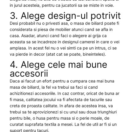
in jurul acesteia, pentru ca jucatorii sa se miste in voie.
3. Alege design-ul potrivit
Desi probabil nu o privesti asa, o masa de biliard poate fi
considerata si piesa de mobilier atunci cand se afla in
casa. Asadar, atunci cand faci o alegere ai grija ca
aceasta sa se incadreze in designul camerei in care o vei
amplasa. In acest fel nu o vei simti ca pe un intrus, ci se
va pierde in decor (atat cat se poate, bineinteles).
4. Alege cele mai bune
accesorii
Daca ai facut un efort pentru a cumpara cea mai buna
masa de biliard, la fel va trebui sa faci si cand
achizitionezi accesoriile. In caz contrar, oricat de buna ar
fi masa, calitatea jocului va fi afectata de tacurile sau
creta de proasta calitate. In afara de acestea insa, va
trebui sa te aprovizionezi si cu unul sau doua triunghiuri
pentru bile, o husa pentru masa si o perie moale, de
curatat suprafata textila a mesei. La fel de util ar fi si un
suport pentru tacuri.